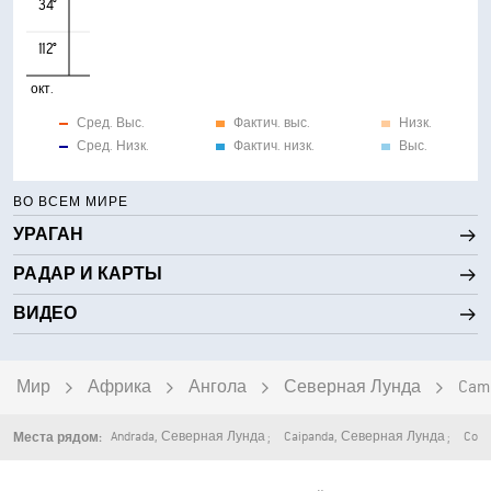
34°
112°
окт.
Сред. Выс.
Фактич. выс.
Низк.
Сред. Низк.
Фактич. низк.
Выс.
ВО ВСЕМ МИРЕ
УРАГАН
РАДАР И КАРТЫ
ВИДЕО
Мир
Африка
Ангола
Северная Лунда
Cam
Andrada
,
Северная Лунда
Caipanda
,
Северная Лунда
Coss
Места рядом: