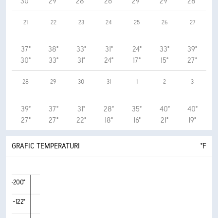
30°
29°
28°
26°
29°
29°
28°
21
22
23
24
25
26
27
37°
38°
33°
31°
24°
33°
39°
30°
33°
31°
24°
17°
15°
27°
28
29
30
31
1
2
3
39°
37°
31°
28°
35°
40°
40°
27°
27°
22°
18°
16°
21°
19°
GRAFIC TEMPERATURI
°F
-200°
-122°