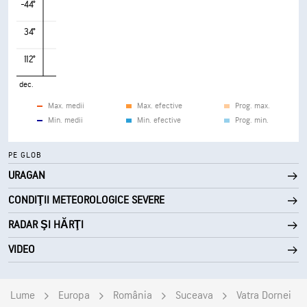
-44°
34°
112°
dec.
Max. medii
Max. efective
Prog. max.
Min. medii
Min. efective
Prog. min.
PE GLOB
URAGAN
CONDIŢII METEOROLOGICE SEVERE
RADAR ŞI HĂRŢI
VIDEO
Lume
Europa
România
Suceava
Vatra Dornei