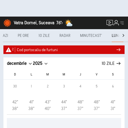
Vatra Dornei, Suceava
76°
F
AZI
PE ORE
10 ZILE
RADAR
MINUTECAST®
LUNAR
2
Cod portocaliu de furtuni
decembrie
2025
10 ZILE
D
L
M
M
J
V
S
30
1
2
3
4
5
6
42°
41°
43°
44°
48°
48°
41°
38°
38°
40°
37°
37°
37°
31°