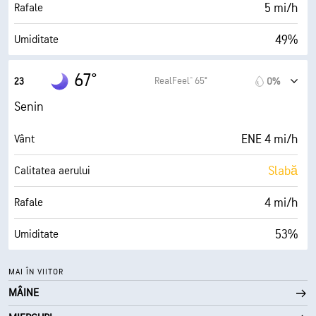
30000 ft
Plafon de nori
5 mi/h
Rafale
49%
Umiditate
50° F
Punct de rouă
67°
RealFeel® 65°
23
0%
0 (Mohorât)
AccuLumen Brightness Index™
Senin
0%
Nori
ENE 4 mi/h
Vânt
10 mi
Vizibilitate
Slabă
Calitatea aerului
30000 ft
Plafon de nori
4 mi/h
Rafale
53%
Umiditate
49° F
Punct de rouă
MAI ÎN VIITOR
MÂINE
0 (Mohorât)
AccuLumen Brightness Index™