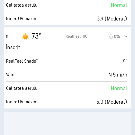
0%
Nori
Normal
Calitatea aerului
10 mi
Vizibilitate
3.9 (Moderat)
Index UV maxim
30000 ft
Plafon de nori
12 mi/h
Rafale
73°
RealFeel® 80°
11
0%
55%
Umiditate
Însorit
52° F
Punct de rouă
71°
RealFeel Shade™
10 (F. însorit)
AccuLumen Brightness Index™
N 5 mi/h
Vânt
0%
Nori
Normal
Calitatea aerului
10 mi
Vizibilitate
5.0 (Moderat)
Index UV maxim
30000 ft
Plafon de nori
13 mi/h
Rafale
47%
Umiditate