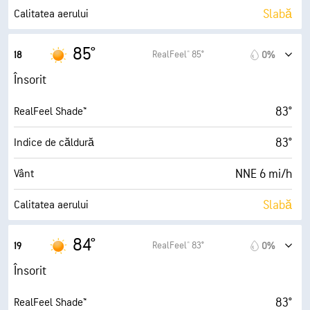
0%
Nori
Slabă
Calitatea aerului
10 mi
Vizibilitate
2.7 (Moderat)
Index UV maxim
85°
RealFeel® 85°
18
0%
30000 ft
Plafon de nori
12 mi/h
Rafale
Însorit
25%
Umiditate
83°
RealFeel Shade™
47° F
Punct de rouă
83°
Indice de căldură
10 (F. însorit)
AccuLumen Brightness Index™
NNE 6 mi/h
Vânt
0%
Nori
Slabă
Calitatea aerului
10 mi
Vizibilitate
1.8 (Scăzut)
Index UV maxim
84°
RealFeel® 83°
19
0%
30000 ft
Plafon de nori
10 mi/h
Rafale
Însorit
26%
Umiditate
83°
RealFeel Shade™