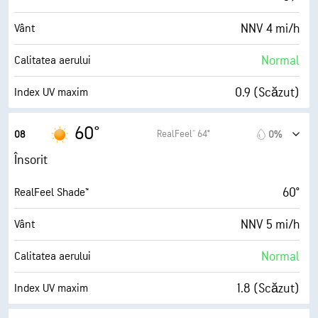
NNV 4 mi/h
Vânt
Normal
Calitatea aerului
0.9 (Scăzut)
Index UV maxim
9 mi/h
Rafale
60°
RealFeel® 64°
08
0%
73%
Umiditate
Însorit
48° F
Punct de rouă
60°
RealFeel Shade™
7 (Însorit)
AccuLumen Brightness Index™
NNV 5 mi/h
Vânt
0%
Nori
Normal
Calitatea aerului
10 mi
Vizibilitate
1.8 (Scăzut)
Index UV maxim
30000 ft
Plafon de nori