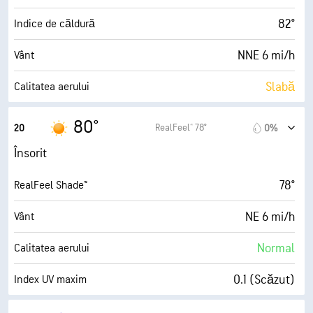
47° F
Punct de rouă
82°
Indice de căldură
10 (F. însorit)
AccuLumen Brightness Index™
NNE 6 mi/h
Vânt
0%
Nori
Slabă
Calitatea aerului
10 mi
Vizibilitate
0.9 (Scăzut)
Index UV maxim
80°
RealFeel® 78°
20
0%
30000 ft
Plafon de nori
8 mi/h
Rafale
Însorit
28%
Umiditate
78°
RealFeel Shade™
47° F
Punct de rouă
NE 6 mi/h
Vânt
7 (Însorit)
AccuLumen Brightness Index™
Normal
Calitatea aerului
0%
Nori
0.1 (Scăzut)
Index UV maxim
10 mi
Vizibilitate
7 mi/h
Rafale