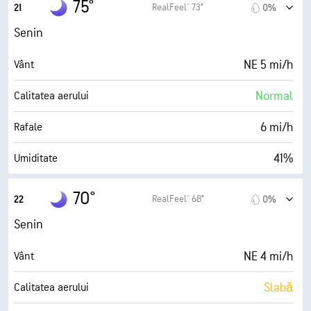
75°
RealFeel® 73°
21
0%
30000 ft
Plafon de nori
33%
Umiditate
Senin
48° F
Punct de rouă
NE 5 mi/h
Vânt
0 (Mohorât)
AccuLumen Brightness Index™
Normal
Calitatea aerului
0%
Nori
6 mi/h
Rafale
10 mi
Vizibilitate
41%
Umiditate
30000 ft
Plafon de nori
50° F
Punct de rouă
70°
RealFeel® 68°
22
0%
0 (Mohorât)
AccuLumen Brightness Index™
Senin
0%
Nori
NE 4 mi/h
Vânt
10 mi
Vizibilitate
Slabă
Calitatea aerului