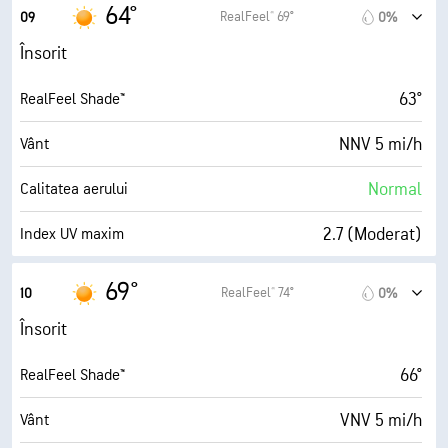
10 mi/h
Rafale
64°
RealFeel® 69°
09
0%
71%
Umiditate
Însorit
50° F
Punct de rouă
63°
RealFeel Shade™
10 (F. însorit)
AccuLumen Brightness Index™
NNV 5 mi/h
Vânt
0%
Nori
Normal
Calitatea aerului
10 mi
Vizibilitate
2.7 (Moderat)
Index UV maxim
30000 ft
Plafon de nori
10 mi/h
Rafale
69°
RealFeel® 74°
10
0%
64%
Umiditate
Însorit
51° F
Punct de rouă
66°
RealFeel Shade™
10 (F. însorit)
AccuLumen Brightness Index™
VNV 5 mi/h
Vânt