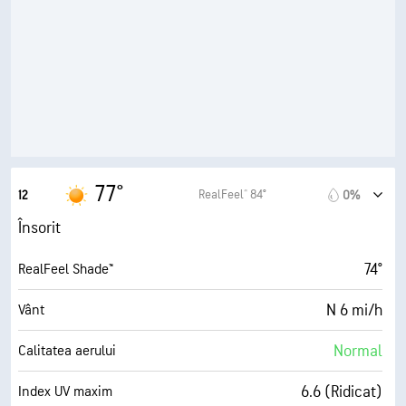
52° F
Punct de rouă
10 (F. însorit)
AccuLumen Brightness Index™
0%
Nori
10 mi
Vizibilitate
30000 ft
Plafon de nori
77°
RealFeel® 84°
12
0%
Însorit
74°
RealFeel Shade™
N 6 mi/h
Vânt
Normal
Calitatea aerului
6.6 (Ridicat)
Index UV maxim