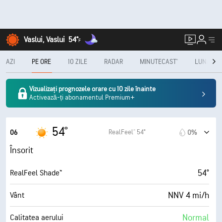
Vaslui, Vaslui
54°
F
AZI
PE ORE
10 ZILE
RADAR
MINUTECAST®
LUNAR
Vizualizați prognozele orare cu 10 zile înainte
Activează-ți abonamentul Premium+
54°
RealFeel® 54°
06
0%
Însorit
54°
RealFeel Shade™
NNV 4 mi/h
Vânt
Normal
Calitatea aerului