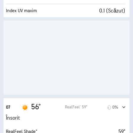
0.1 (Scăzut)
Index UV maxim
10 mi/h
Rafale
69%
Umiditate
44° F
Punct de rouă
0 (Mohorât)
AccuLumen Brightness Index™
4%
Nori
10 mi
Vizibilitate
33600 ft
Plafon de nori
56°
RealFeel® 59°
07
0%
Însorit
59°
RealFeel Shade™