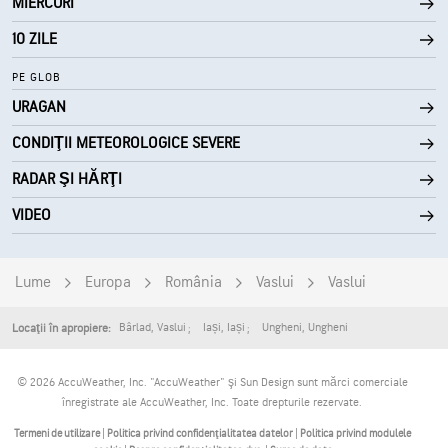
MIERCURI
0%
Nori
10 ZILE
10 mi
Vizibilitate
PE GLOB
URAGAN
30000 ft
Plafon de nori
CONDIŢII METEOROLOGICE SEVERE
RADAR ŞI HĂRŢI
VIDEO
Lume
Europa
România
Vaslui
Vaslui
Bârlad
,
Vaslui
Iași
,
Iași
Ungheni
,
Ungheni
Locaţii în apropiere:
© 2026 AccuWeather, Inc. "AccuWeather" şi Sun Design sunt mărci comerciale
înregistrate ale AccuWeather, Inc. Toate drepturile rezervate.
Termeni de utilizare
|
Politica privind confidenţialitatea datelor
|
Politica privind modulele