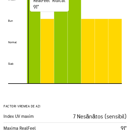
RealFeel® Ridicat
91°
Bun
Bun
Normal
Normal
Slab
Slab
FACTORI VREMEA DE AZI
7 Nesănătos (sensibil)
Index UV maxim
91°
Maxima RealFeel