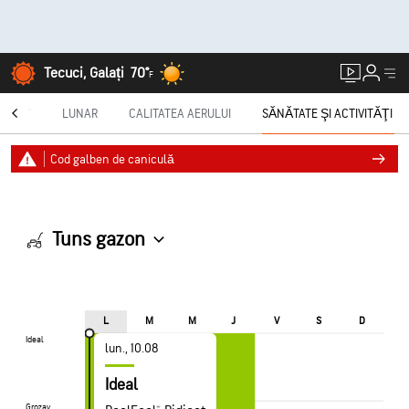
Tecuci, Galați
70°
F
CAST®
LUNAR
CALITATEA AERULUI
SĂNĂTATE ŞI ACTIVITĂŢI
Cod galben de caniculă
Tuns gazon
L
M
M
J
V
S
D
Ideal
Ideal
lun., 10.08
Ideal
Grozav
Grozav