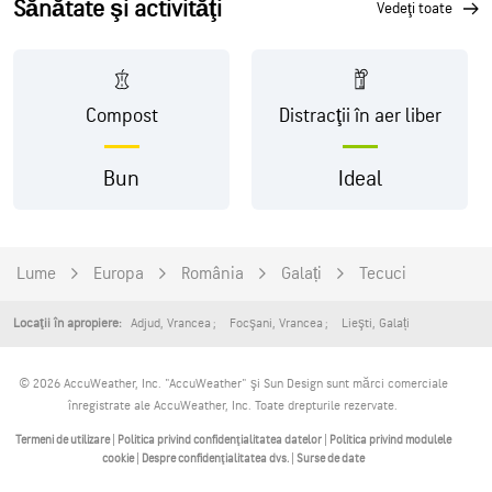
Sănătate şi activităţi
vedeţi toate
Compost
Distracţii în aer liber
Bun
Ideal
Lume
Europa
România
Galați
Tecuci
Adjud
,
Vrancea
Focşani
,
Vrancea
Lieşti
,
Galați
Locaţii în apropiere:
© 2026 AccuWeather, Inc. "AccuWeather" şi Sun Design sunt mărci comerciale
înregistrate ale AccuWeather, Inc. Toate drepturile rezervate.
Termeni de utilizare
|
Politica privind confidenţialitatea datelor
|
Politica privind modulele
cookie
|
Despre confidenţialitatea dvs.
|
Surse de date