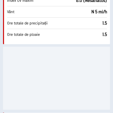
8.0 (Nesănătos)
Index UV maxim
N 5 mi/h
Vânt
1.5
Ore totale de precipitații
1.5
Ore totale de ploaie