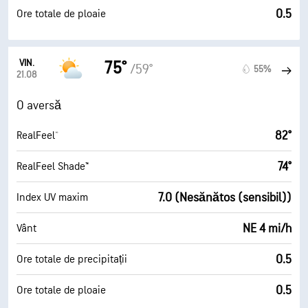
0.5
Ore totale de ploaie
VIN.
75°
/59°
55%
21.08
O aversă
82°
RealFeel®
74°
RealFeel Shade™
7.0 (Nesănătos (sensibil))
Index UV maxim
NE 4 mi/h
Vânt
0.5
Ore totale de precipitații
0.5
Ore totale de ploaie