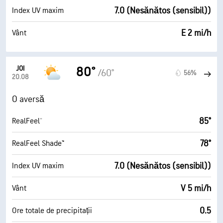
7.0 (Nesănătos (sensibil))
Index UV maxim
E 2 mi/h
Vânt
JOI
80°
/60°
56%
20.08
O aversă
85°
RealFeel®
78°
RealFeel Shade™
7.0 (Nesănătos (sensibil))
Index UV maxim
V 5 mi/h
Vânt
0.5
Ore totale de precipitații