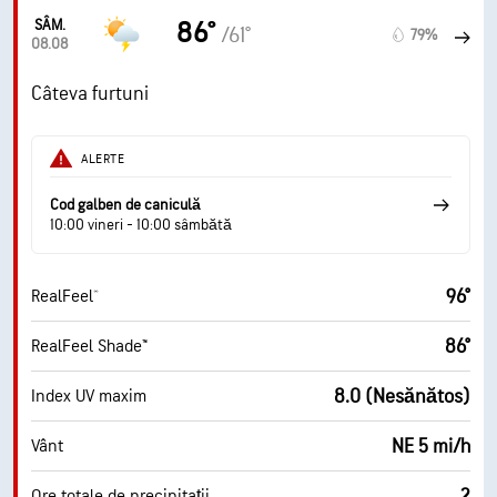
SÂM.
86°
/61°
79%
08.08
Câteva furtuni
ALERTE
Cod galben de caniculă
10:00 vineri - 10:00 sâmbătă
96°
RealFeel®
86°
RealFeel Shade™
8.0 (Nesănătos)
Index UV maxim
NE 5 mi/h
Vânt
2
Ore totale de precipitații