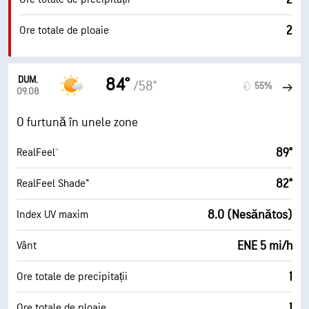
2
Ore totale de ploaie
DUM.
84°
/58°
55%
09.08
O furtună în unele zone
89°
RealFeel®
82°
RealFeel Shade™
8.0 (Nesănătos)
Index UV maxim
ENE 5 mi/h
Vânt
1
Ore totale de precipitații
1
Ore totale de ploaie