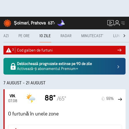
Şoimari, Prahova
63°
F
AZI
PE ORE
10 ZILE
RADAR
MINUTECAST®
LUNAR
3
Cod galben de furtuni
Deblochează prognozele extinse pe 90 de zile
Activează-ți abonamentul Premium+
7 AUGUST - 21 AUGUST
VIN.
88°
/65°
55%
07.08
O furtună în unele zone