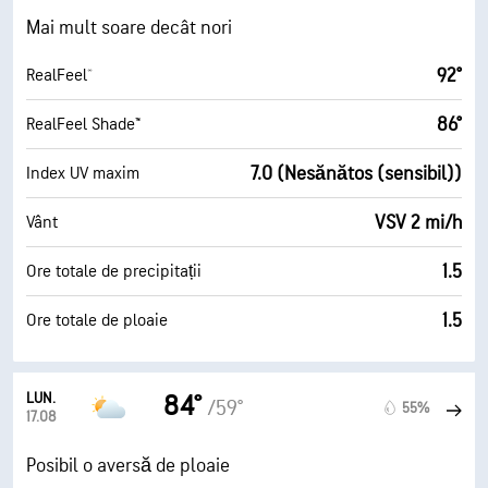
Mai mult soare decât nori
92°
RealFeel®
86°
RealFeel Shade™
7.0 (Nesănătos (sensibil))
Index UV maxim
VSV 2 mi/h
Vânt
1.5
Ore totale de precipitații
1.5
Ore totale de ploaie
LUN.
84°
/59°
55%
17.08
Posibil o aversă de ploaie