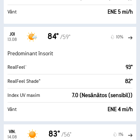
ENE 5 mi/h
Vânt
JOI
84°
/59°
10%
13.08
Predominant însorit
93°
RealFeel®
82°
RealFeel Shade™
7.0 (Nesănătos (sensibil))
Index UV maxim
ENE 4 mi/h
Vânt
VIN.
83°
/56°
1%
14.08