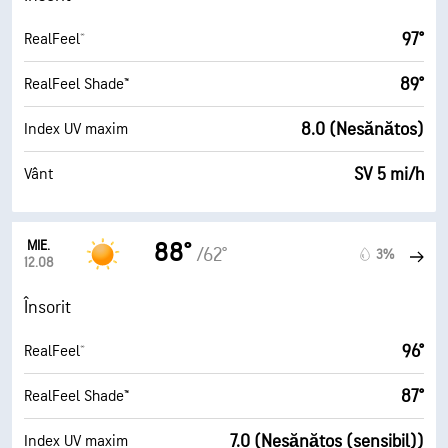
97°
RealFeel®
89°
RealFeel Shade™
8.0 (Nesănătos)
Index UV maxim
SV 5 mi/h
Vânt
MIE.
88°
/62°
3%
12.08
Însorit
96°
RealFeel®
87°
RealFeel Shade™
7.0 (Nesănătos (sensibil))
Index UV maxim