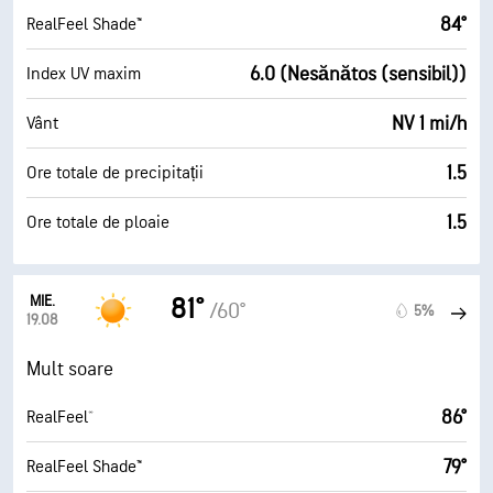
84°
RealFeel Shade™
6.0 (Nesănătos (sensibil))
Index UV maxim
NV 1 mi/h
Vânt
1.5
Ore totale de precipitații
1.5
Ore totale de ploaie
MIE.
81°
/60°
5%
19.08
Mult soare
86°
RealFeel®
79°
RealFeel Shade™