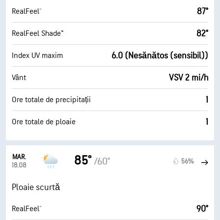
87°
RealFeel®
82°
RealFeel Shade™
6.0 (Nesănătos (sensibil))
Index UV maxim
VSV 2 mi/h
Vânt
1
Ore totale de precipitații
1
Ore totale de ploaie
MAR.
85°
/60°
56%
18.08
Ploaie scurtă
90°
RealFeel®