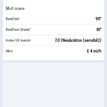
Mult soare
90°
RealFeel®
81°
RealFeel Shade™
7.0 (Nesănătos (sensibil))
Index UV maxim
E 4 mi/h
Vânt