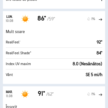
LUN.
86°
/59°
1%
10.08
Mult soare
92°
RealFeel®
84°
RealFeel Shade™
8.0 (Nesănătos)
Index UV maxim
SE 5 mi/h
Vânt
MAR.
91°
/62°
1%
11.08
Însorit