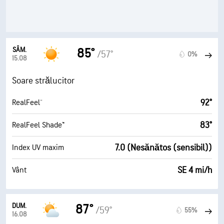
SÂM.
85°
/57°
0%
15.08
Soare strălucitor
92°
RealFeel®
83°
RealFeel Shade™
7.0 (Nesănătos (sensibil))
Index UV maxim
SE 4 mi/h
Vânt
DUM.
87°
/59°
55%
16.08