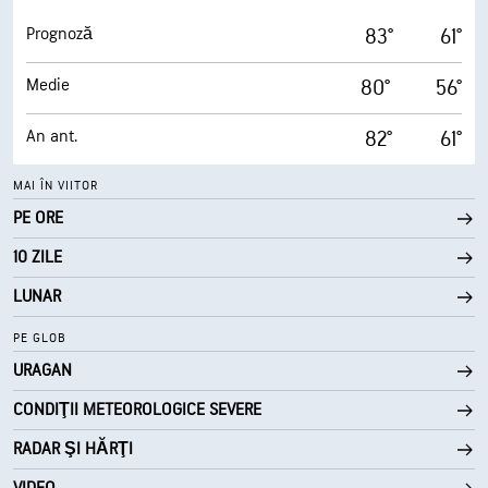
Prognoză
83°
61°
Medie
80°
56°
An ant.
82°
61°
MAI ÎN VIITOR
PE ORE
10 ZILE
LUNAR
PE GLOB
URAGAN
CONDIŢII METEOROLOGICE SEVERE
RADAR ŞI HĂRŢI