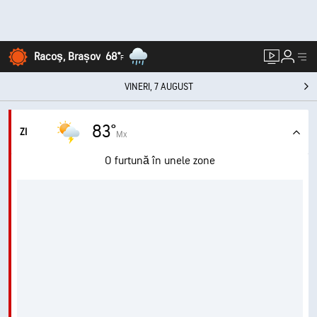
Racoş, Brașov
68°
F
VINERI, 7 AUGUST
83°
ZI
Mx
O furtună în unele zone