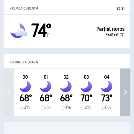
VREMEA CURENTĂ
23:21
74°
Parţial noros
RealFeel® 73°
F
PROGNOZA ORARĂ
00
01
02
03
04
68°
68°
68°
70°
73°
3%
2%
0%
0%
0%