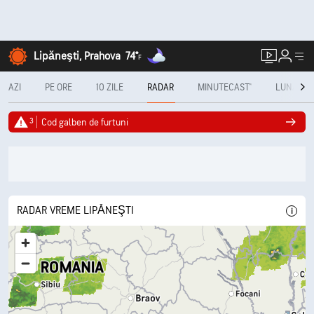
Lipăneşti, Prahova
74°
F
AZI
PE ORE
10 ZILE
RADAR
MINUTECAST®
LUNAR
3
Cod galben de furtuni
RADAR VREME LIPĂNEŞTI