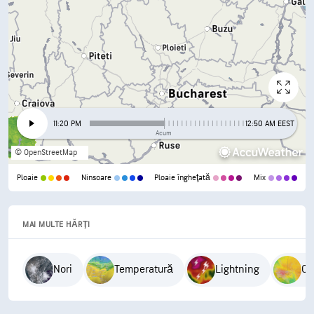
11:20 PM
12:50 AM EEST
Acum
© OpenStreetMap
Ploaie
Ninsoare
Ploaie îngheţată
Mix
MAI MULTE HĂRŢI
Nori
Temperatură
Lightning
Ca