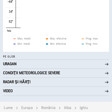
-44°
34°
112°
feb.
Max. medii
Max. efective
Prog. max.
Min. medii
Min. efective
Prog. min.
PE GLOB
URAGAN
CONDIŢII METEOROLOGICE SEVERE
RADAR ŞI HĂRŢI
VIDEO
Lume
Europa
România
Alba
Ighiu