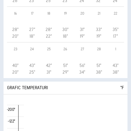
26°
23°
25°
23°
24°
32°
24°
16
17
18
19
20
21
22
28°
27°
28°
30°
31°
33°
35°
20°
18°
22°
18°
19°
19°
17°
23
24
25
26
27
28
1
40°
43°
42°
51°
56°
51°
43°
20°
25°
31°
29°
34°
38°
38°
GRAFIC TEMPERATURI
°F
-200°
-122°