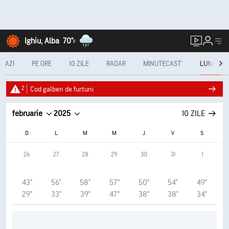
Ighiu, Alba
70°
F
AZI
PE ORE
10 ZILE
RADAR
MINUTECAST®
LUNAR
2
Cod galben de furtuni
februarie
2025
10 ZILE
D
L
M
M
J
V
S
26
27
28
29
30
31
1
43°
56°
58°
57°
50°
54°
49°
29°
33°
39°
47°
38°
38°
34°