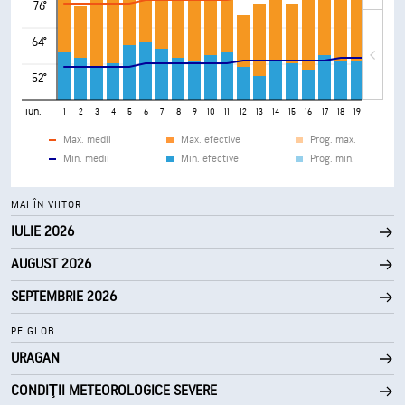
76°
64°
52°
iun.
1
2
3
4
5
6
7
8
9
10
11
12
13
14
15
16
17
18
19
20
21
Max. medii
Max. efective
Prog. max.
Min. medii
Min. efective
Prog. min.
MAI ÎN VIITOR
IULIE 2026
AUGUST 2026
SEPTEMBRIE 2026
PE GLOB
URAGAN
CONDIŢII METEOROLOGICE SEVERE