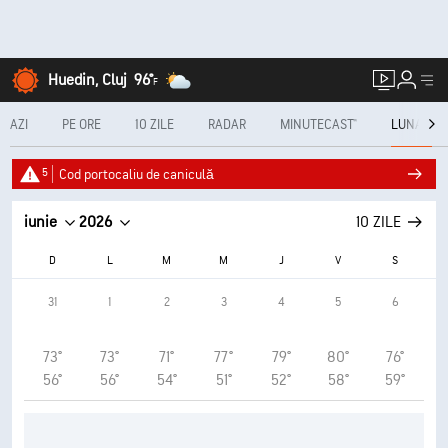
Huedin, Cluj
96°
F
AZI
PE ORE
10 ZILE
RADAR
MINUTECAST®
LUNAR
5
Cod portocaliu de caniculă
iunie
2026
10 ZILE
D
L
M
M
J
V
S
31
1
2
3
4
5
6
73°
73°
71°
77°
79°
80°
76°
56°
56°
54°
51°
52°
58°
59°