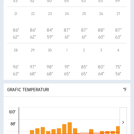
53°
52°
50°
55°
53°
53°
59°
21
22
23
24
25
26
27
86°
86°
84°
87°
87°
88°
87°
62°
62°
59°
61°
61°
60°
63°
28
29
30
1
2
3
4
96°
97°
98°
91°
85°
80°
75°
63°
68°
68°
65°
65°
64°
56°
GRAFIC TEMPERATURI
°F
100°
88°