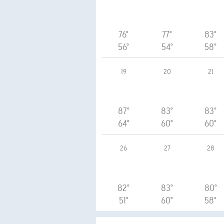
76°
77°
83°
56°
54°
58°
19
20
21
87°
83°
83°
64°
60°
60°
26
27
28
82°
83°
80°
51°
60°
58°