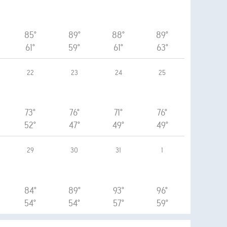
85°
89°
88°
89°
61°
59°
61°
63°
22
23
24
25
73°
76°
71°
76°
52°
47°
49°
49°
29
30
31
1
84°
89°
93°
96°
54°
54°
57°
59°