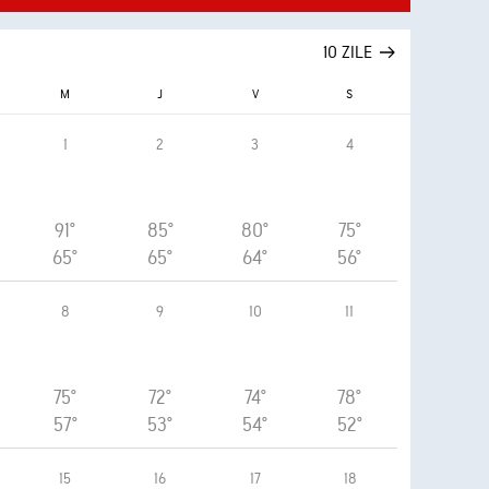
10 ZILE
M
J
V
S
1
2
3
4
91°
85°
80°
75°
65°
65°
64°
56°
8
9
10
11
75°
72°
74°
78°
57°
53°
54°
52°
15
16
17
18