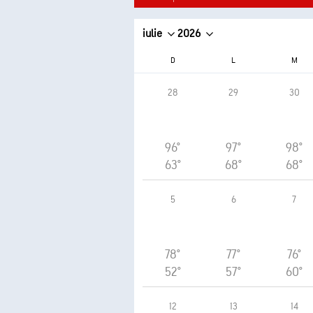
iulie
2026
D
L
M
28
29
30
96°
97°
98°
63°
68°
68°
5
6
7
78°
77°
76°
52°
57°
60°
12
13
14