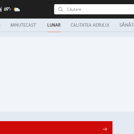
j
69°
F
R
MINUTECAST®
LUNAR
CALITATEA AERULUI
SĂNĂTA