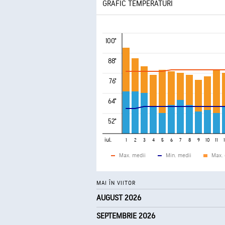
GRAFIC TEMPERATURI
100°
88°
76°
64°
52°
iul.
1
2
3
4
5
6
7
8
9
10
11
Max. medii
Min. medii
Max. 
MAI ÎN VIITOR
AUGUST 2026
SEPTEMBRIE 2026