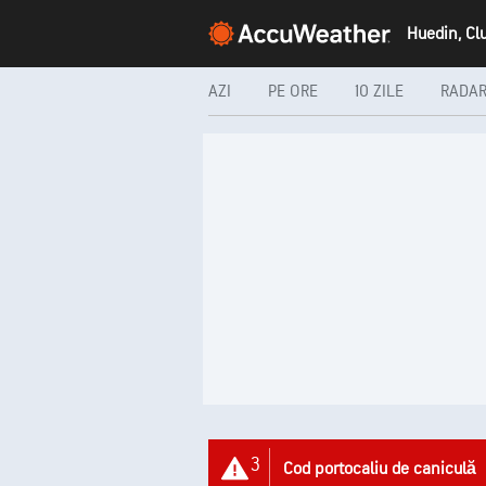
Huedin, Clu
AZI
PE ORE
10 ZILE
RADA
3
Cod portocaliu de caniculă