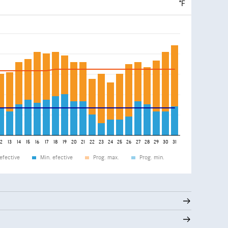
°F
12
13
14
15
16
17
18
19
20
21
22
23
24
25
26
27
28
29
30
31
efective
Min. efective
Prog. max.
Prog. min.