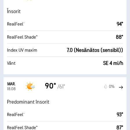
Însorit
94°
RealFeel®
88°
RealFeel Shade™
7.0 (Nesănătos (sensibil))
Index UV maxim
SE 4 mi/h
Vânt
MAR.
90°
/61°
0%
18.08
Predominant însorit
93°
RealFeel®
87°
RealFeel Shade™