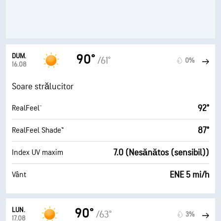
DUM.
90°
/61°
0%
16.08
Soare strălucitor
92°
RealFeel®
87°
RealFeel Shade™
7.0 (Nesănătos (sensibil))
Index UV maxim
ENE 5 mi/h
Vânt
LUN.
90°
/63°
3%
17.08