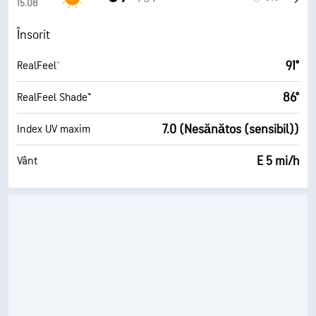
15.08
Însorit
91°
RealFeel®
86°
RealFeel Shade™
7.0 (Nesănătos (sensibil))
Index UV maxim
E 5 mi/h
Vânt