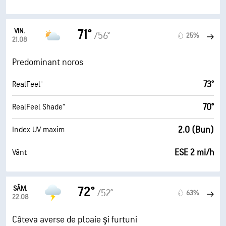
VIN.
71°
/56°
25%
21.08
Predominant noros
73°
RealFeel®
70°
RealFeel Shade™
2.0 (Bun)
Index UV maxim
ESE 2 mi/h
Vânt
SÂM.
72°
/52°
63%
22.08
Câteva averse de ploaie şi furtuni