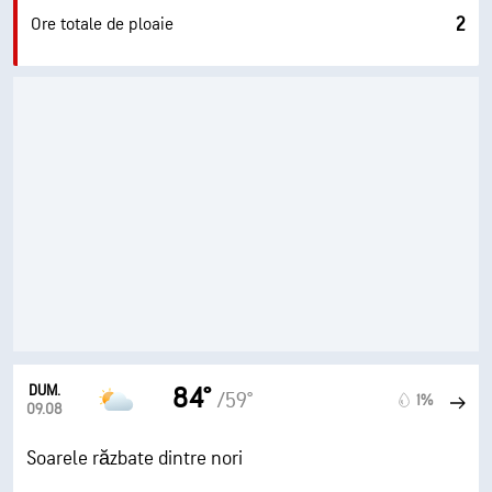
2
Ore totale de ploaie
DUM.
84°
/59°
1%
09.08
Soarele răzbate dintre nori