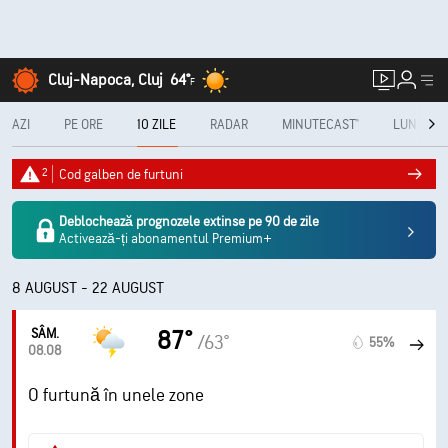
Cluj-Napoca, Cluj
64°
F
AZI
PE ORE
10 ZILE
RADAR
MINUTECAST®
LUNAR
2
Cod galben de furtuni
Deblochează prognozele extinse pe 90 de zile
Activează-ți abonamentul Premium+
8 AUGUST - 22 AUGUST
SÂM.
87°
/63°
55%
08.08
O furtună în unele zone