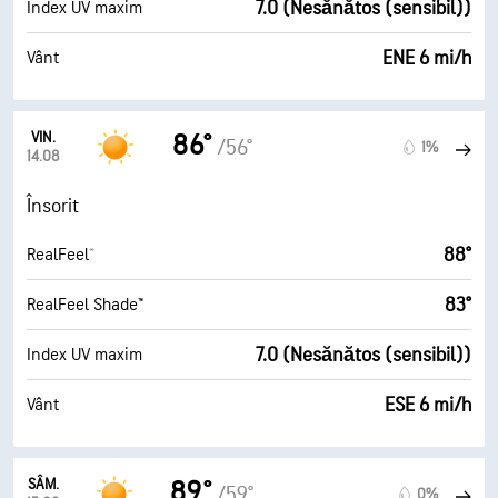
7.0 (Nesănătos (sensibil))
Index UV maxim
ENE 6 mi/h
Vânt
VIN.
86°
/56°
1%
14.08
Însorit
88°
RealFeel®
83°
RealFeel Shade™
7.0 (Nesănătos (sensibil))
Index UV maxim
ESE 6 mi/h
Vânt
SÂM.
89°
/59°
0%