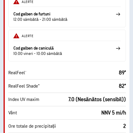
ALERTE
Cod galben de furtuni
12:00 sâmbătă - 21:00 sâmbătă
ALERTE
Cod galben de caniculă
10:00 vineri - 10:00 sâmbătă
89°
RealFeel®
82°
RealFeel Shade™
7.0 (Nesănătos (sensibil))
Index UV maxim
NNV 5 mi/h
Vânt
2
Ore totale de precipitații