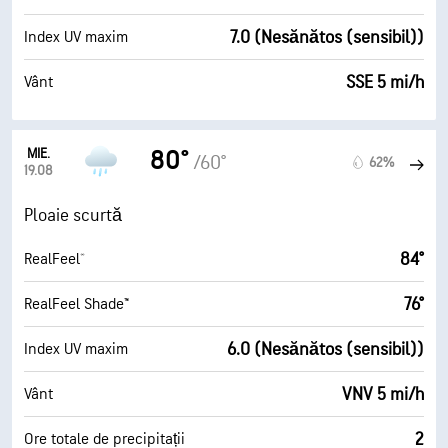
7.0 (Nesănătos (sensibil))
Index UV maxim
SSE 5 mi/h
Vânt
MIE.
80°
/60°
62%
19.08
Ploaie scurtă
84°
RealFeel®
76°
RealFeel Shade™
6.0 (Nesănătos (sensibil))
Index UV maxim
VNV 5 mi/h
Vânt
2
Ore totale de precipitații