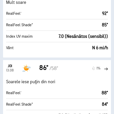
Mult soare
92°
RealFeel®
85°
RealFeel Shade™
7.0 (Nesănătos (sensibil))
Index UV maxim
N 6 mi/h
Vânt
JOI
86°
/58°
1%
13.08
Soarele iese puţin din nori
88°
RealFeel®
84°
RealFeel Shade™