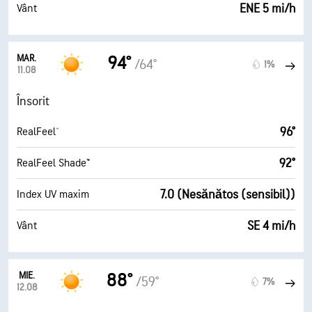
ENE 5 mi/h
Vânt
MAR.
94°
/64°
1%
11.08
Însorit
96°
RealFeel®
92°
RealFeel Shade™
7.0 (Nesănătos (sensibil))
Index UV maxim
SE 4 mi/h
Vânt
MIE.
88°
/59°
7%
12.08