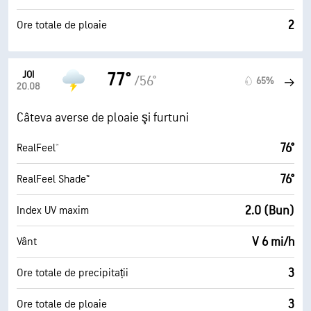
2
Ore totale de ploaie
JOI
77°
/56°
65%
20.08
Câteva averse de ploaie şi furtuni
76°
RealFeel®
76°
RealFeel Shade™
2.0 (Bun)
Index UV maxim
V 6 mi/h
Vânt
3
Ore totale de precipitații
3
Ore totale de ploaie