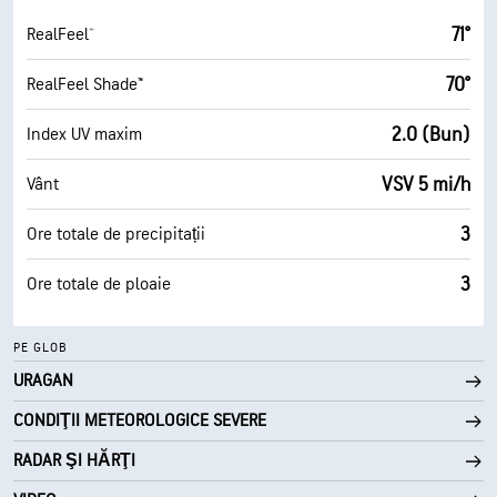
71°
RealFeel®
70°
RealFeel Shade™
2.0 (Bun)
Index UV maxim
VSV 5 mi/h
Vânt
3
Ore totale de precipitații
3
Ore totale de ploaie
PE GLOB
URAGAN
CONDIŢII METEOROLOGICE SEVERE
RADAR ŞI HĂRŢI