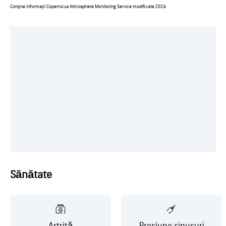
Conţine informații Copernicus Atmosphere Monitoring Service modificate 2026
Sănătate
Artrită
Presiune sinusuri