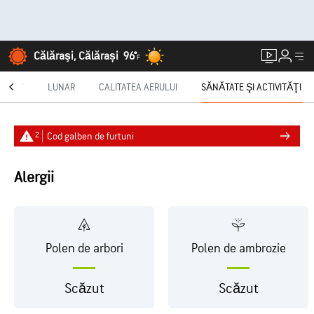
Călăraşi, Călărași
96°
F
CAST®
LUNAR
CALITATEA AERULUI
SĂNĂTATE ŞI ACTIVITĂŢI
2
Cod galben de furtuni
Alergii
Polen de arbori
Polen de ambrozie
Scăzut
Scăzut