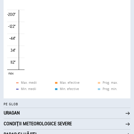
-200°
-122°
-44°
34°
112°
nov.
Max. medii
Max. efective
Prog. max.
Min. medii
Min. efective
Prog. min.
PE GLOB
URAGAN
CONDIŢII METEOROLOGICE SEVERE