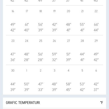
42°
42°
49°
37°
37°
41°
40°
16
17
18
19
20
21
22
49°
61°
56°
42°
48°
55°
66°
42°
40°
39°
39°
41°
41°
44°
23
24
25
26
27
28
29
47°
48°
56°
59°
51°
44°
49°
36°
28°
28°
32°
39°
41°
42°
30
1
2
3
4
5
6
44°
50°
47°
48°
58°
53°
42°
39°
39°
33°
39°
45°
42°
37°
GRAFIC TEMPERATURI
°F