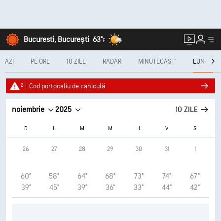
Bucuresti, București
63°
F
AZI
PE ORE
10 ZILE
RADAR
MINUTECAST®
LUNAR
2
Cod portocaliu de caniculă
noiembrie
2025
10 ZILE
D
L
M
M
J
V
S
26
27
28
29
30
31
1
60°
58°
64°
68°
73°
74°
67°
39°
45°
39°
36°
33°
44°
42°