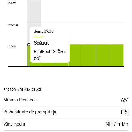
Ridicat
Ridicat
Moderat
Moderat
dum., 09.08
Scăzut
Scăzut
Scăzut
RealFeel® Scăzut
65°
FACTORI VREMEA DE AZI
65°
Minima RealFeel
11%
Probabilitate de precipitaţii
NE 7 mi/h
Vânt mediu