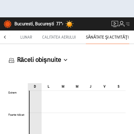
Bucuresti, București
77°
F
CAST®
LUNAR
CALITATEA AERULUI
SĂNĂTATE ŞI ACTIVITĂŢI
Răceli obişnuite
D
L
M
M
J
V
S
Extrem
Extrem
Foarte ridicat
Foarte ridicat