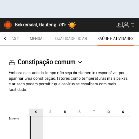
Bekkersdal, Gauteng
73°
F
NUTECAST®
MENSAL
QUALIDADE DO AR
SAÚDE E ATIVIDADES
Constipação comum
Embora o estado do tempo não seja diretamente responsável por
apanhar uma constipação, fatores como temperaturas mais baixas
e ar seco podem permitir que os vírus se espalhem com mais
facilidade.
S
S
D
S
T
Q
Q
Extremo
Extremo