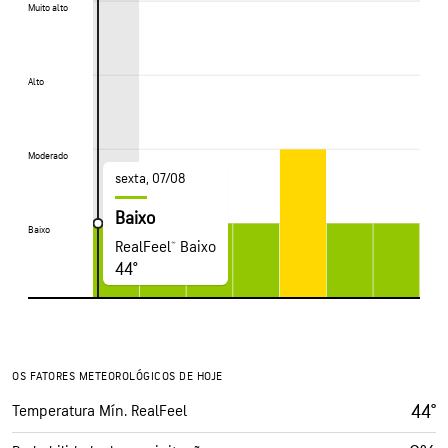
Muito alto
Muito alto
Alto
Alto
Moderado
Moderado
sexta, 07/08
Baixo
Baixo
Baixo
RealFeel® Baixo
44°
OS FATORES METEOROLÓGICOS DE HOJE
44°
Temperatura Mín. RealFeel