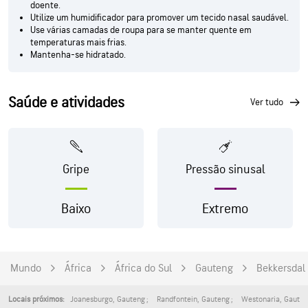
doente.
Utilize um humidificador para promover um tecido nasal saudável.
Use várias camadas de roupa para se manter quente em
temperaturas mais frias.
Mantenha-se hidratado.
Saúde e atividades
ver tudo
Gripe
Pressão sinusal
Baixo
Extremo
Mundo
África
África do Sul
Gauteng
Bekkersdal
Joanesburgo
,
Gauteng
Randfontein
,
Gauteng
Westonaria
,
Gaute
Locais próximos: