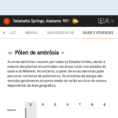
Tallahatta Springs, Alabama
90°
F
NUTECAST®
MENSAL
QUALIDADE DO AR
SAÚDE E ATIVIDADES
Pólen de ambrósia
As ervas daninhas crescem por todos os Estados Unidos, sendo a
maioria das plantas encontradas nas áreas rurais nos estados do
leste e do Midwest. No entanto, o pólen de ervas daninhas pode
percorrer centenas de quilómetros. Os sintomas da alergia são
sentidos geralmente do ponto médio do verão ao início do outono,
dependendo da área geográfica.
S
S
D
S
T
Q
Q
Extremo
Extremo