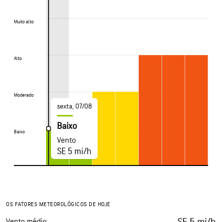
Muito alto
Muito alto
Alto
Alto
Moderado
Moderado
sexta, 07/08
Baixo
Baixo
Baixo
Vento
SE 5 mi/h
OS FATORES METEOROLÓGICOS DE HOJE
SE 5 mi/h
Vento médio