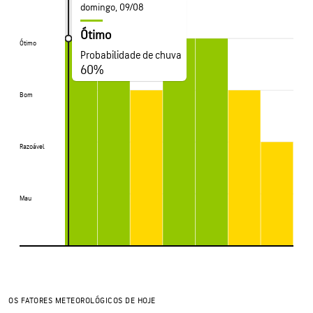
domingo, 09/08
Ótimo
Ótimo
Ótimo
Probabilidade de chuva
60%
Bom
Bom
Razoável
Razoável
Mau
Mau
OS FATORES METEOROLÓGICOS DE HOJE