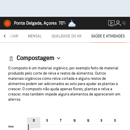
Ponta Delgada, Açores
70°
F
RADAR
MENSAL
QUALIDADE DO AR
SAÚDE E ATIVIDADES
Compostagem
O composto é um material orgânico, por exemplo feito de material
produzido pelo corte de relva e restos de alimentos. Outros
materiais orgânicos como relva cortada e alguns restos de
alimentos podem ser adicionados ao solo para ajudar as plantas a
crescer. O composto não ajuda apenas flores, plantas e relva a
crescer, mas também impede alguns elementos de aparecerem em
aterros.
D
S
T
Q
Q
S
S
Ideal
Ideal