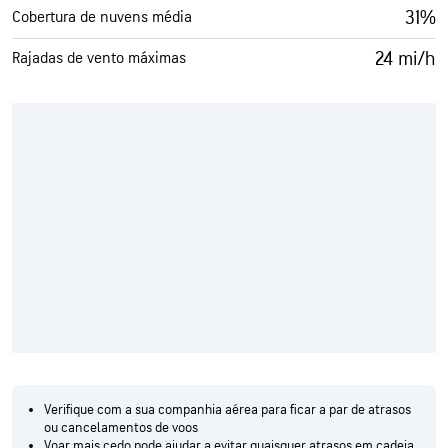
31%
Cobertura de nuvens média
24 mi/h
Rajadas de vento máximas
Verifique com a sua companhia aérea para ficar a par de atrasos
ou cancelamentos de voos
Voar mais cedo pode ajudar a evitar quaisquer atrasos em cadeia