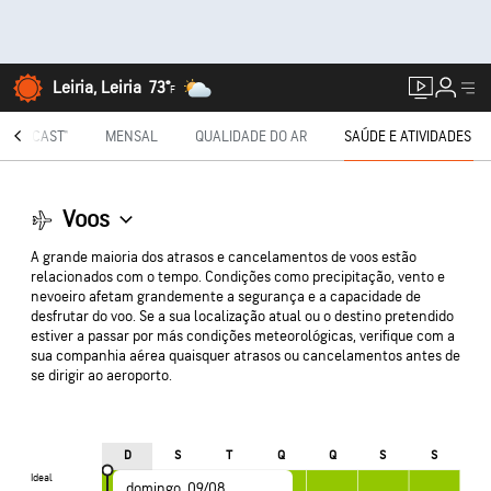
Leiria, Leiria
73°
F
NUTECAST®
MENSAL
QUALIDADE DO AR
SAÚDE E ATIVIDADES
Voos
A grande maioria dos atrasos e cancelamentos de voos estão
relacionados com o tempo. Condições como precipitação, vento e
nevoeiro afetam grandemente a segurança e a capacidade de
desfrutar do voo. Se a sua localização atual ou o destino pretendido
estiver a passar por más condições meteorológicas, verifique com a
sua companhia aérea quaisquer atrasos ou cancelamentos antes de
se dirigir ao aeroporto.
D
S
T
Q
Q
S
S
Ideal
Ideal
domingo, 09/08