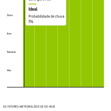
Ideal
Ótimo
Ótimo
Probabilidade de chuva
1%
Bom
Bom
Razoável
Razoável
Mau
Mau
OS FATORES METEOROLÓGICOS DE HOJE