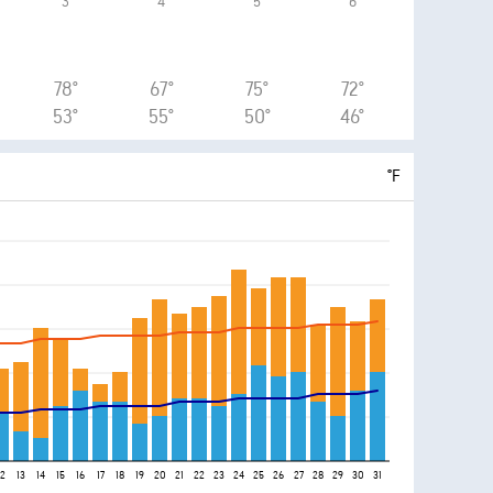
3
4
5
6
78°
67°
75°
72°
53°
55°
50°
46°
°F
12
13
14
15
16
17
18
19
20
21
22
23
24
25
26
27
28
29
30
31