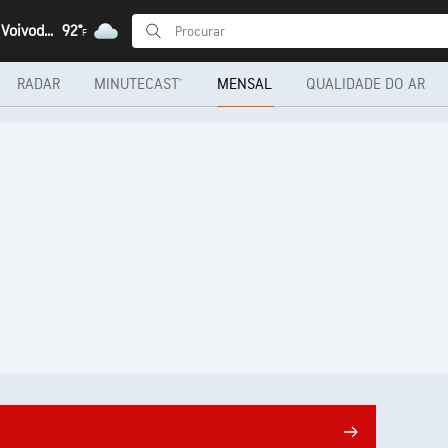
Wadowice, Voivodia da Pequena Polónia
92°
F
RADAR
MINUTECAST®
MENSAL
QUALIDADE DO AR