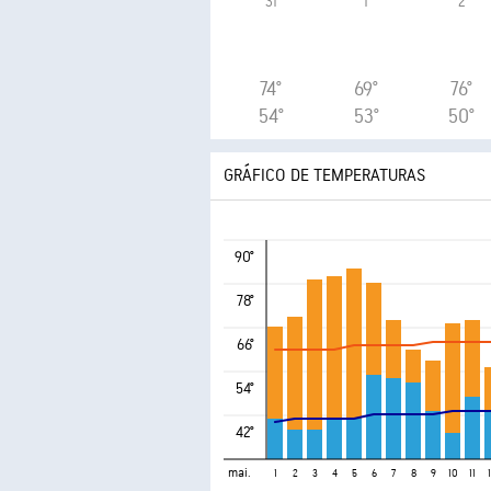
31
1
2
74°
69°
76°
54°
53°
50°
GRÁFICO DE TEMPERATURAS
90°
78°
66°
54°
42°
mai.
1
2
3
4
5
6
7
8
9
10
11