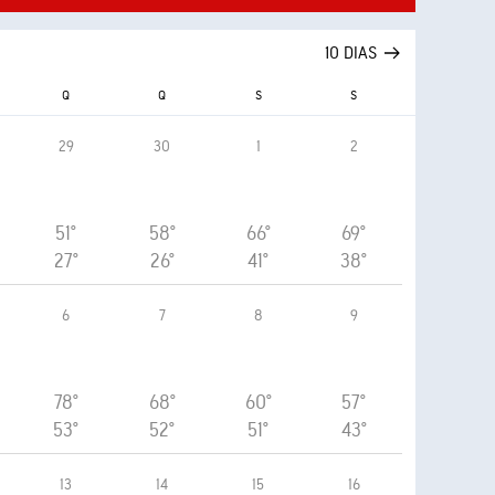
10 DIAS
Q
Q
S
S
29
30
1
2
51°
58°
66°
69°
27°
26°
41°
38°
6
7
8
9
78°
68°
60°
57°
53°
52°
51°
43°
13
14
15
16