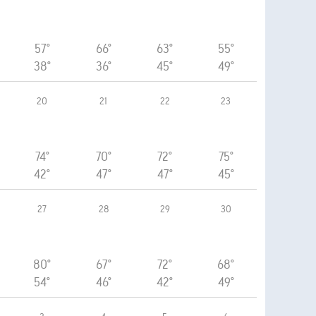
57°
66°
63°
55°
38°
36°
45°
49°
20
21
22
23
74°
70°
72°
75°
42°
47°
47°
45°
27
28
29
30
80°
67°
72°
68°
54°
46°
42°
49°