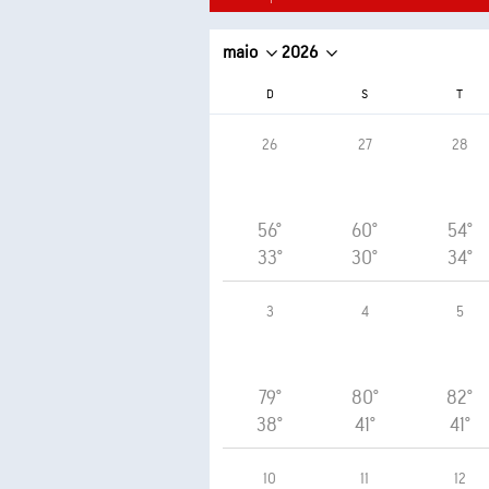
maio
2026
D
S
T
26
27
28
56°
60°
54°
33°
30°
34°
3
4
5
79°
80°
82°
38°
41°
41°
10
11
12