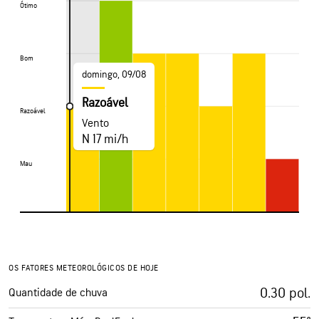
Ótimo
Ótimo
Bom
Bom
domingo, 09/08
Razoável
Razoável
Razoável
Vento
N 17 mi/h
Mau
Mau
OS FATORES METEOROLÓGICOS DE HOJE
0.30 pol.
Quantidade de chuva