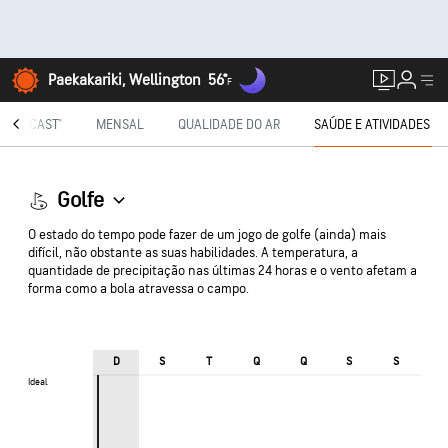
Paekakariki, Wellington
56°
F
NUTECAST®
MENSAL
QUALIDADE DO AR
SAÚDE E ATIVIDADES
Golfe
O estado do tempo pode fazer de um jogo de golfe (ainda) mais
difícil, não obstante as suas habilidades. A temperatura, a
quantidade de precipitação nas últimas 24 horas e o vento afetam a
forma como a bola atravessa o campo.
D
S
T
Q
Q
S
S
Ideal
Ideal