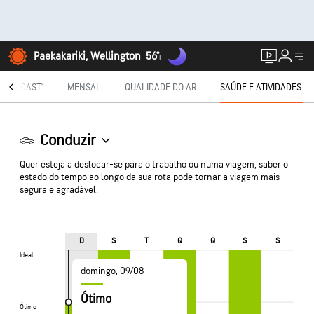
Paekakariki, Wellington
56°
F
NUTECAST®
MENSAL
QUALIDADE DO AR
SAÚDE E ATIVIDADES
Conduzir
Quer esteja a deslocar-se para o trabalho ou numa viagem, saber o
estado do tempo ao longo da sua rota pode tornar a viagem mais
segura e agradável.
D
S
T
Q
Q
S
S
Ideal
Ideal
domingo, 09/08
Ótimo
Ótimo
Ótimo