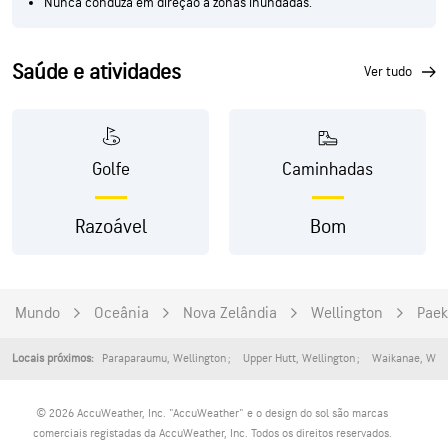
Nunca conduza em direção a zonas inundadas.
Saúde e atividades
ver tudo
Golfe
Caminhadas
Razoável
Bom
Mundo
Oceânia
Nova Zelândia
Wellington
Paek
Paraparaumu
,
Wellington
Upper Hutt
,
Wellington
Waikanae
,
Well
Locais próximos:
© 2026 AccuWeather, Inc. "AccuWeather" e o design do sol são marcas
comerciais registadas da AccuWeather, Inc. Todos os direitos reservados.