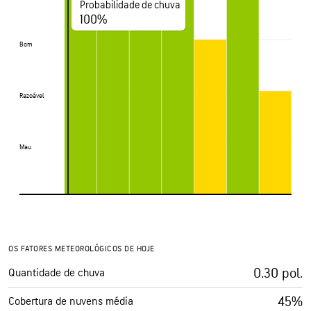
Probabilidade de chuva
100%
Bom
Bom
Razoável
Razoável
Mau
Mau
OS FATORES METEOROLÓGICOS DE HOJE
0.30 pol.
Quantidade de chuva
45%
Cobertura de nuvens média