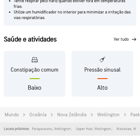
Tente respirar pelo nariz quando estiver fora em temperaturas
frias.
Utilize um humidificador no interior para minimizar a irritação das
vias respiratórias.
Saúde e atividades
ver tudo
Constipação comum
Pressão sinusal
Baixo
Alto
Mundo
Oceânia
Nova Zelândia
Wellington
Paek
Paraparaumu
,
Wellington
Upper Hutt
,
Wellington
Waikanae
,
Well
Locais próximos: