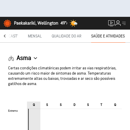
Paekakariki, Wellington
49°
F
NUTECAST®
MENSAL
QUALIDADE DO AR
SAÚDE E ATIVIDADES
Asma
Certas condições climatéricas podem irritar as vias respiratórias,
causando um risco maior de sintomas de asma. Temperaturas
extremamente altas ou baixas, trovoadas e ar seco são possíveis
gatilhos de asma.
Q
S
S
D
S
T
Q
Extremo
Extremo