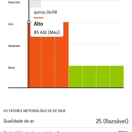
Muito alto
Muito alto
quinta, 06/08
Alto
Alto
Alto
85 AQI (Mau)
Moderado
Moderado
Baixo
Baixo
OS FATORES METEOROLÓGICOS DE HOJE
25 (Razoável)
Qualidade do ar