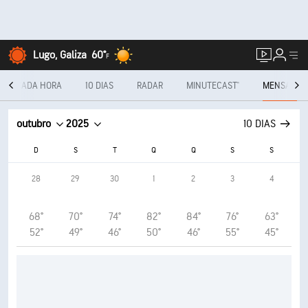
Lugo, Galiza
60°
F
A CADA HORA
10 DIAS
RADAR
MINUTECAST®
MENSAL
outubro
2025
10 DIAS
D
S
T
Q
Q
S
S
28
29
30
1
2
3
4
68°
70°
74°
82°
84°
76°
63°
52°
49°
46°
50°
46°
55°
45°