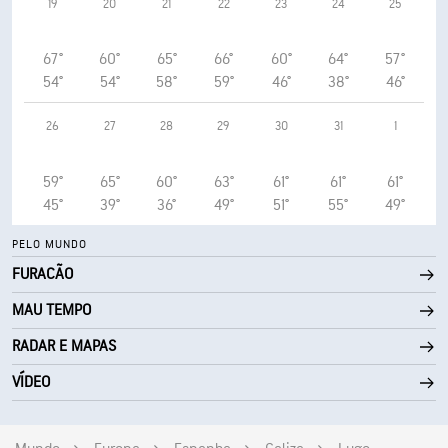
19
20
21
22
23
24
25
67°
60°
65°
66°
60°
64°
57°
54°
54°
58°
59°
46°
38°
46°
26
27
28
29
30
31
1
59°
65°
60°
63°
61°
61°
61°
45°
39°
36°
49°
51°
55°
49°
PELO MUNDO
FURACÃO
MAU TEMPO
RADAR E MAPAS
VÍDEO