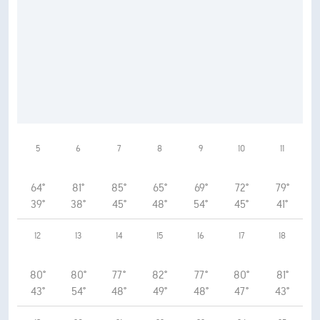
5
6
7
8
9
10
11
64°
81°
85°
65°
69°
72°
79°
39°
38°
45°
48°
54°
45°
41°
12
13
14
15
16
17
18
80°
80°
77°
82°
77°
80°
81°
43°
54°
48°
49°
48°
47°
43°