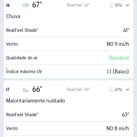
22 mi/h
Rajadas
67°
RealFeel® 62°
16
51%
50%
Humidade
Chuva
49° F
Ponto de orvalho
61°
RealFeel Shade™
5 (Médio)
AccuLumen Brightness Index™
NO 9 mi/h
Vento
76%
Cobertura de nuvens
Razoável
Qualidade do ar
0.02 pol.
Chuva
1.1 (Baixo)
Índice máximo UV
6 milhas
Visibilidade
21 mi/h
Rajadas
66°
RealFeel® 65°
17
47%
4000 pés
Teto de nuvens
55%
Humidade
Maioritariamente nublado
50° F
Ponto de orvalho
63°
RealFeel Shade™
5 (Médio)
AccuLumen Brightness Index™
NO 8 mi/h
Vento