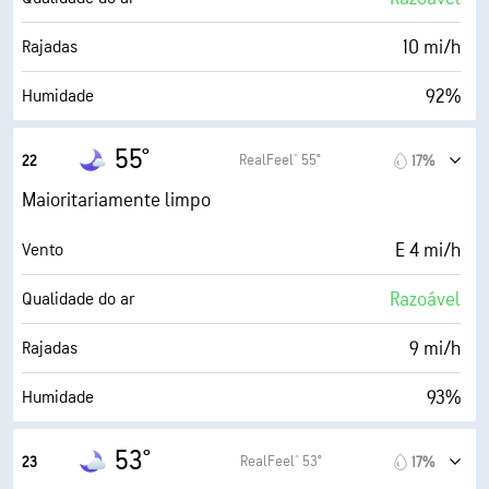
30000 pés
Teto de nuvens
10 mi/h
Rajadas
92%
Humidade
53° F
Ponto de orvalho
55°
RealFeel® 55°
22
17%
0 (Escuro)
AccuLumen Brightness Index™
Maioritariamente limpo
31%
Cobertura de nuvens
E 4 mi/h
Vento
6 milhas
Visibilidade
Razoável
Qualidade do ar
30000 pés
Teto de nuvens
9 mi/h
Rajadas
93%
Humidade
53° F
Ponto de orvalho
53°
RealFeel® 53°
23
17%