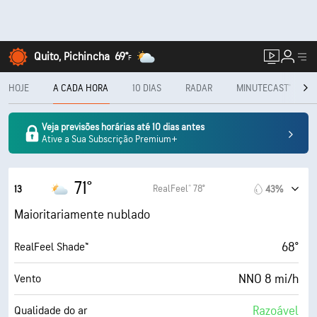
Quito, Pichincha
69°
F
HOJE
A CADA HORA
10 DIAS
RADAR
MINUTECAST®
Veja previsões horárias até 10 dias antes
Ative a Sua Subscrição Premium+
71°
RealFeel® 78°
13
43%
Maioritariamente nublado
68°
RealFeel Shade™
NNO 8 mi/h
Vento
Razoável
Qualidade do ar