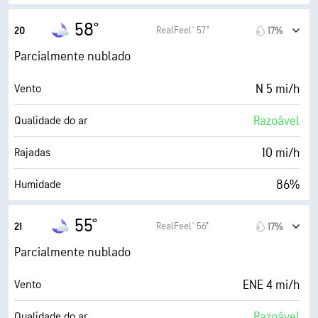
7000 pés
Teto de nuvens
54° F
Ponto de orvalho
58°
RealFeel® 57°
20
17%
0 (Escuro)
AccuLumen Brightness Index™
Parcialmente nublado
41%
Cobertura de nuvens
N 5 mi/h
Vento
6 milhas
Visibilidade
Razoável
Qualidade do ar
30000 pés
Teto de nuvens
10 mi/h
Rajadas
86%
Humidade
54° F
Ponto de orvalho
55°
RealFeel® 56°
21
17%
0 (Escuro)
AccuLumen Brightness Index™
Parcialmente nublado
36%
Cobertura de nuvens
ENE 4 mi/h
Vento
6 milhas
Visibilidade
Razoável
Qualidade do ar