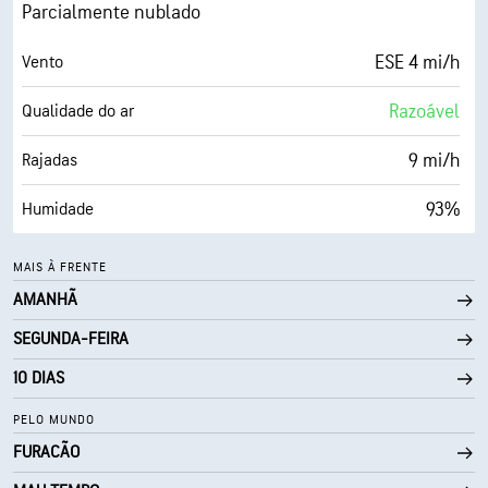
0 (Escuro)
AccuLumen Brightness Index™
Parcialmente nublado
26%
Cobertura de nuvens
ESE 4 mi/h
Vento
5 milhas
Visibilidade
Razoável
Qualidade do ar
30000 pés
Teto de nuvens
9 mi/h
Rajadas
93%
Humidade
51° F
Ponto de orvalho
MAIS À FRENTE
AMANHÃ
0 (Escuro)
AccuLumen Brightness Index™
SEGUNDA-FEIRA
36%
Cobertura de nuvens
10 DIAS
5 milhas
Visibilidade
PELO MUNDO
FURACÃO
30000 pés
Teto de nuvens