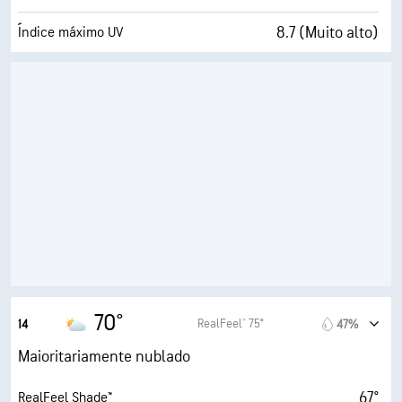
8.7 (Muito alto)
Índice máximo UV
18 mi/h
Rajadas
42%
Humidade
47° F
Ponto de orvalho
5 (Médio)
AccuLumen Brightness Index™
76%
Cobertura de nuvens
10 milhas
Visibilidade
30000 pés
Teto de nuvens
70°
RealFeel® 75°
14
47%
Maioritariamente nublado
67°
RealFeel Shade™