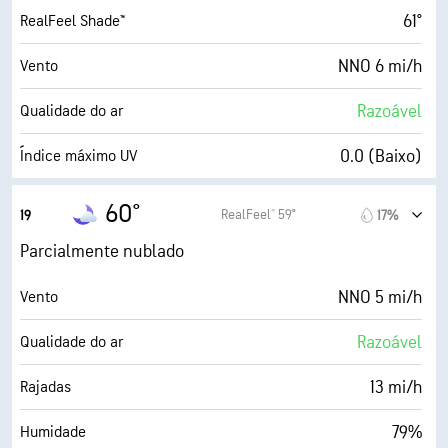
61°
RealFeel Shade™
NNO 6 mi/h
Vento
Razoável
Qualidade do ar
0.0 (Baixo)
Índice máximo UV
16 mi/h
Rajadas
60°
RealFeel® 59°
19
17%
68%
Humidade
Parcialmente nublado
52° F
Ponto de orvalho
NNO 5 mi/h
Vento
0 (Escuro)
AccuLumen Brightness Index™
Razoável
Qualidade do ar
76%
Cobertura de nuvens
13 mi/h
Rajadas
7 milhas
Visibilidade
79%
Humidade