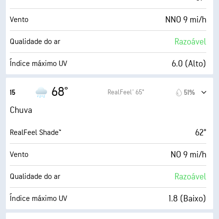
NNO 9 mi/h
Vento
Razoável
Qualidade do ar
6.0 (Alto)
Índice máximo UV
22 mi/h
Rajadas
68°
RealFeel® 65°
15
51%
45%
Humidade
Chuva
48° F
Ponto de orvalho
62°
RealFeel Shade™
5 (Médio)
AccuLumen Brightness Index™
NO 9 mi/h
Vento
76%
Cobertura de nuvens
Razoável
Qualidade do ar
10 milhas
Visibilidade
1.8 (Baixo)
Índice máximo UV
30000 pés
Teto de nuvens