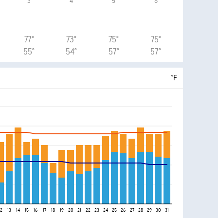
3
4
5
6
77°
73°
75°
75°
55°
54°
57°
57°
°F
12
13
14
15
16
17
18
19
20
21
22
23
24
25
26
27
28
29
30
31