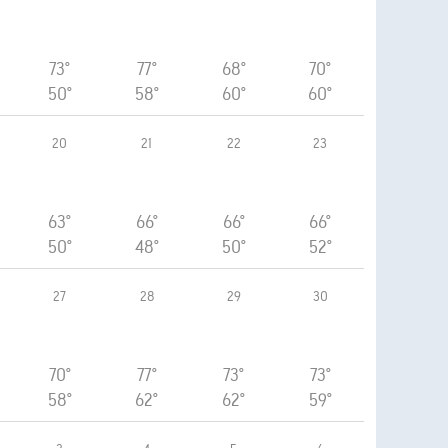
73°
77°
68°
70°
50°
58°
60°
60°
20
21
22
23
63°
66°
66°
66°
50°
48°
50°
52°
27
28
29
30
70°
77°
73°
73°
58°
62°
62°
59°