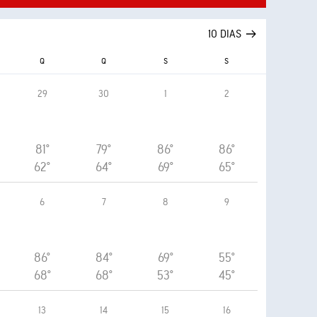
10 DIAS
Q
Q
S
S
29
30
1
2
81°
79°
86°
86°
62°
64°
69°
65°
6
7
8
9
86°
84°
69°
55°
68°
68°
53°
45°
13
14
15
16