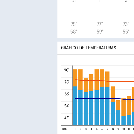
31
1
2
75°
77°
73°
58°
59°
55°
GRÁFICO DE TEMPERATURAS
90°
78°
66°
54°
42°
mai.
1
2
3
4
5
6
7
8
9
10
11