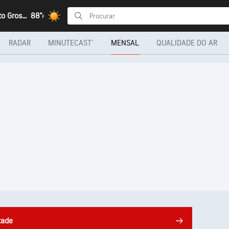
Bonito, Mato Grosso do Sul
88°
F
RADAR
MINUTECAST®
MENSAL
QUALIDADE DO AR
tade