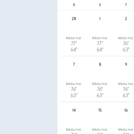
D
S
T
28
1
2
Média hist.
Média hist.
Média hist
77°
77°
76°
64°
64°
63°
7
8
9
Média hist.
Média hist.
Média hist
76°
76°
76°
63°
63°
63°
14
15
16
Média hist.
Média hist.
Média hist