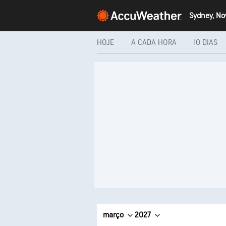
HOJE
A CADA HORA
10 DIAS
março
2027