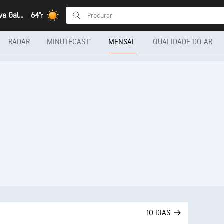
Sydney, Nova Gales Do Sul
64°
F
RADAR
MINUTECAST®
MENSAL
QUALIDADE DO AR
10 DIAS