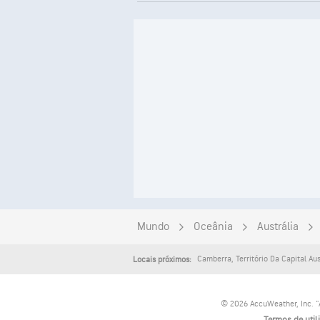
Mundo
Oceânia
Austrália
Camberra
,
Território Da Capital Au
Locais próximos:
© 2026 AccuWeather, Inc. "A