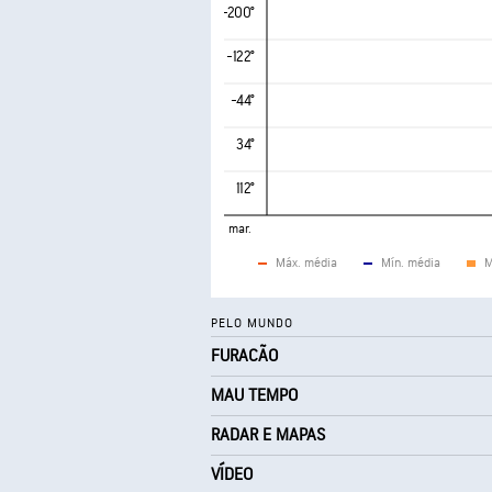
-200°
-122°
-44°
34°
112°
mar.
Máx. média
Mín. média
M
PELO MUNDO
FURACÃO
MAU TEMPO
RADAR E MAPAS
VÍDEO