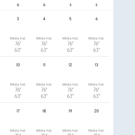
Q
Q
S
S
3
4
5
6
.
Média hist.
Média hist.
Média hist.
Média hist.
76°
76°
76°
76°
63°
63°
63°
63°
10
11
12
13
.
Média hist.
Média hist.
Média hist.
Média hist.
76°
76°
76°
76°
63°
63°
63°
63°
17
18
19
20
.
Média hist.
Média hist.
Média hist.
Média hist.