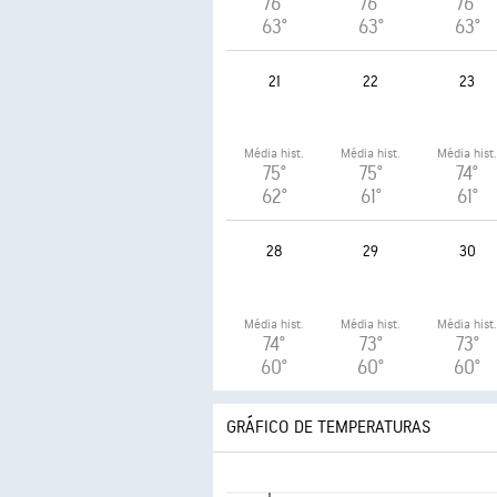
76°
76°
76°
63°
63°
63°
21
22
23
Média hist.
Média hist.
Média hist
75°
75°
74°
62°
61°
61°
28
29
30
Média hist.
Média hist.
Média hist
74°
73°
73°
60°
60°
60°
GRÁFICO DE TEMPERATURAS