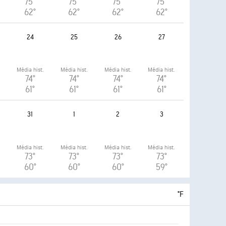
75°
75°
75°
75°
62°
62°
62°
62°
24
25
26
27
.
Média hist.
Média hist.
Média hist.
Média hist.
74°
74°
74°
74°
61°
61°
61°
61°
31
1
2
3
.
Média hist.
Média hist.
Média hist.
Média hist.
73°
73°
73°
73°
60°
60°
60°
59°
°F