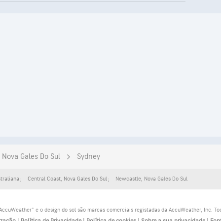
Nova Gales Do Sul
Sydney
straliana
Central Coast
,
Nova Gales Do Sul
Newcastle
,
Nova Gales Do Sul
ccuWeather" e o design do sol são marcas comerciais registadas da AccuWeather, Inc. Todo