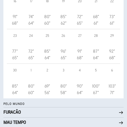
16
17
18
19
20
21
22
91°
74°
80°
85°
72°
68°
73°
68°
64°
60°
62°
65°
61°
61°
23
24
25
26
27
28
29
77°
72°
85°
96°
91°
87°
92°
65°
65°
64°
65°
68°
64°
68°
30
1
2
3
4
5
6
85°
80°
69°
80°
90°
100°
103°
64°
60°
56°
58°
64°
67°
71°
PELO MUNDO
FURACÃO
MAU TEMPO