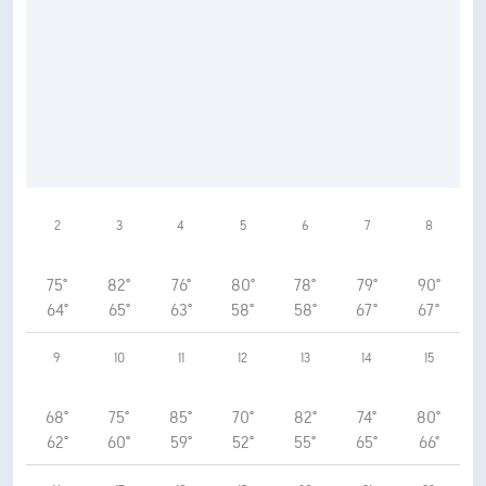
2
3
4
5
6
7
8
75°
82°
76°
80°
78°
79°
90°
64°
65°
63°
58°
58°
67°
67°
9
10
11
12
13
14
15
68°
75°
85°
70°
82°
74°
80°
62°
60°
59°
52°
55°
65°
66°