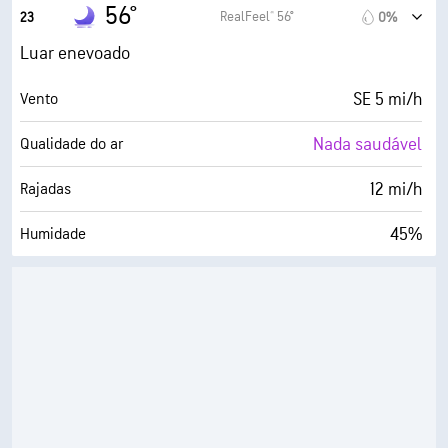
36° F
Ponto de orvalho
56°
RealFeel® 56°
23
0%
0 (Escuro)
AccuLumen Brightness Index™
Luar enevoado
4%
Cobertura de nuvens
SE 5 mi/h
Vento
7 milhas
Visibilidade
Nada saudável
Qualidade do ar
30000 pés
Teto de nuvens
12 mi/h
Rajadas
45%
Humidade
36° F
Ponto de orvalho
0 (Escuro)
AccuLumen Brightness Index™
3%
Cobertura de nuvens
7 milhas
Visibilidade