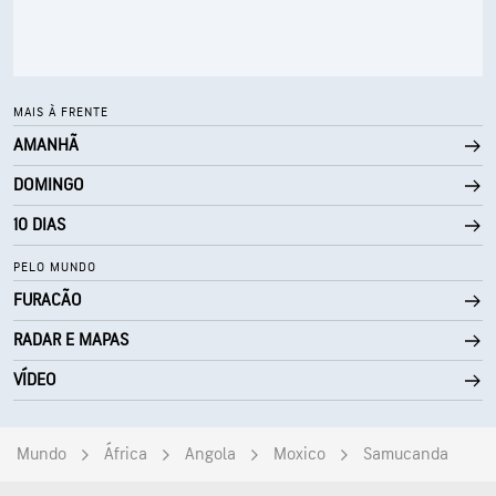
30000 pés
Teto de nuvens
MAIS À FRENTE
AMANHÃ
DOMINGO
10 DIAS
PELO MUNDO
FURACÃO
RADAR E MAPAS
VÍDEO
Mundo
África
Angola
Moxico
Samucanda