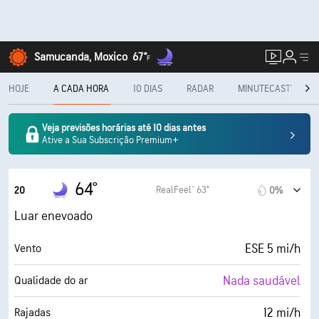
Samucanda, Moxico
67°
F
HOJE
A CADA HORA
10 DIAS
RADAR
MINUTECAST®
Veja previsões horárias até 10 dias antes
Ative a Sua Subscrição Premium+
64°
RealFeel® 63°
20
0%
Luar enevoado
ESE 5 mi/h
Vento
Nada saudável
Qualidade do ar
12 mi/h
Rajadas