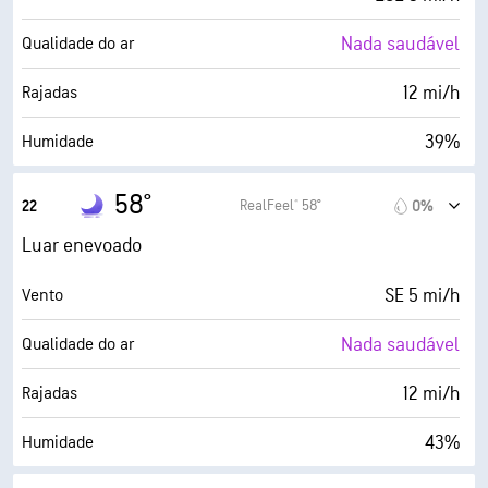
Nada saudável
Qualidade do ar
12 mi/h
Rajadas
39%
Humidade
36° F
Ponto de orvalho
58°
RealFeel® 58°
22
0%
0 (Escuro)
AccuLumen Brightness Index™
Luar enevoado
3%
Cobertura de nuvens
SE 5 mi/h
Vento
7 milhas
Visibilidade
Nada saudável
Qualidade do ar
30000 pés
Teto de nuvens
12 mi/h
Rajadas
43%
Humidade