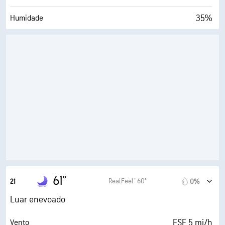
35%
Humidade
36° F
Ponto de orvalho
0 (Escuro)
AccuLumen Brightness Index™
1%
Cobertura de nuvens
7 milhas
Visibilidade
30000 pés
Teto de nuvens
61°
RealFeel® 60°
21
0%
Luar enevoado
ESE 5 mi/h
Vento