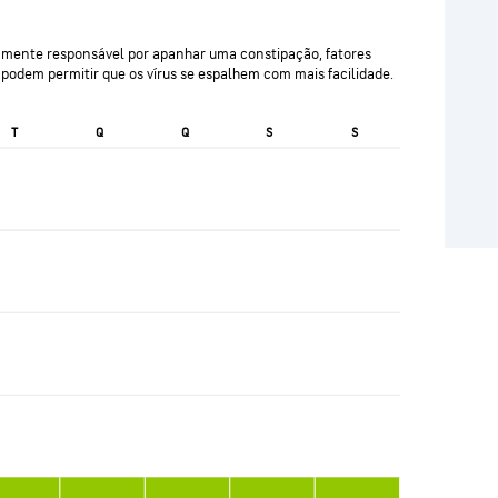
amente responsável por apanhar uma constipação, fatores
podem permitir que os vírus se espalhem com mais facilidade.
T
Q
Q
S
S