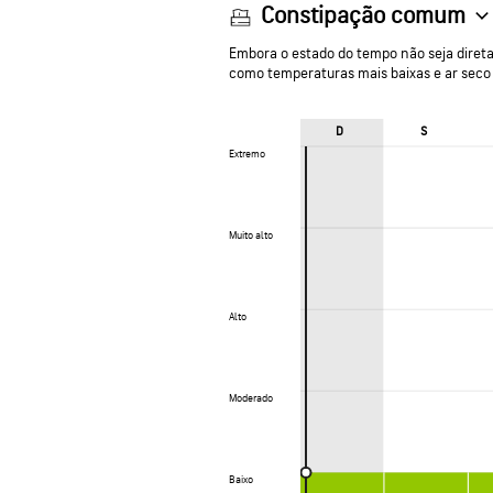
Constipação comum
Embora o estado do tempo não seja diret
como temperaturas mais baixas e ar seco 
D
S
Extremo
Extremo
Muito alto
Muito alto
Alto
Alto
Moderado
Moderado
Baixo
Baixo