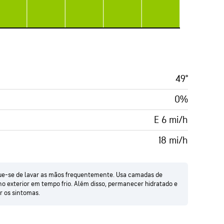
49°
0%
E 6 mi/h
18 mi/h
ique-se de lavar as mãos frequentemente. Usa camadas de
o exterior em tempo frio. Além disso, permanecer hidratado e
r os sintomas.