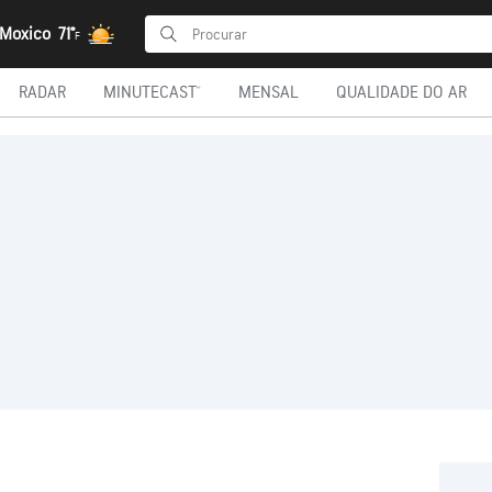
 Moxico
71°
F
RADAR
MINUTECAST®
MENSAL
QUALIDADE DO AR