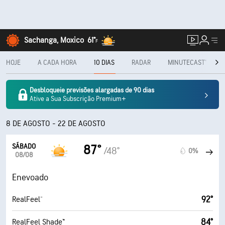
Sachanga, Moxico
61°
F
HOJE
A CADA HORA
10 DIAS
RADAR
MINUTECAST®
Desbloqueie previsões alargadas de 90 dias
Ative a Sua Subscrição Premium+
8 DE AGOSTO - 22 DE AGOSTO
SÁBADO
87°
/48°
0%
08/08
Enevoado
92°
RealFeel®
84°
RealFeel Shade™