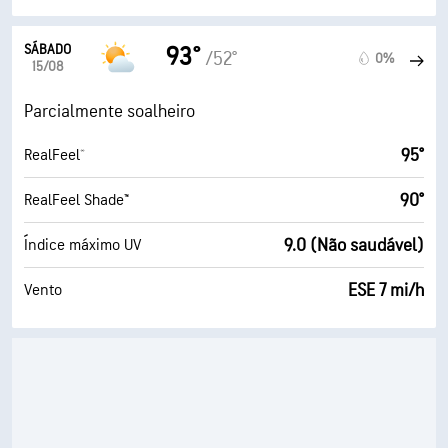
SÁBADO
93°
/52°
0%
15/08
Parcialmente soalheiro
95°
RealFeel®
90°
RealFeel Shade™
9.0 (Não saudável)
Índice máximo UV
ESE 7 mi/h
Vento