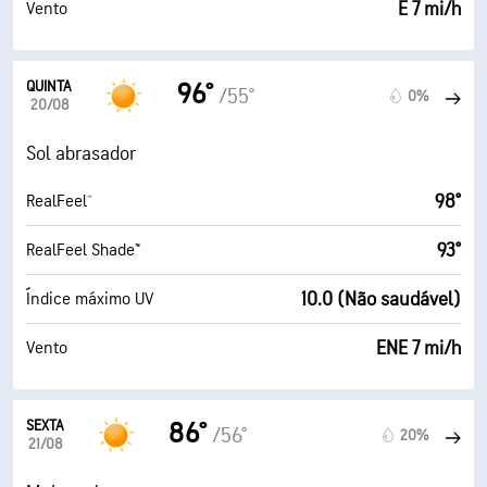
E 7 mi/h
Vento
QUINTA
96°
/55°
0%
20/08
Sol abrasador
98°
RealFeel®
93°
RealFeel Shade™
10.0 (Não saudável)
Índice máximo UV
ENE 7 mi/h
Vento
SEXTA
86°
/56°
20%
21/08