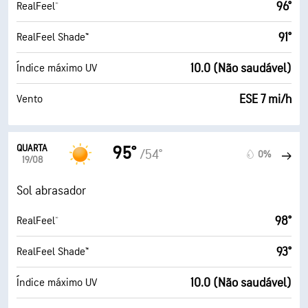
96°
RealFeel®
91°
RealFeel Shade™
10.0 (Não saudável)
Índice máximo UV
ESE 7 mi/h
Vento
QUARTA
95°
/54°
0%
19/08
Sol abrasador
98°
RealFeel®
93°
RealFeel Shade™
10.0 (Não saudável)
Índice máximo UV