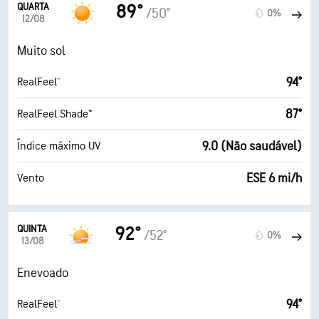
QUARTA
89°
/50°
0%
12/08
Muito sol
94°
RealFeel®
87°
RealFeel Shade™
9.0 (Não saudável)
Índice máximo UV
ESE 6 mi/h
Vento
QUINTA
92°
/52°
0%
13/08
Enevoado
94°
RealFeel®