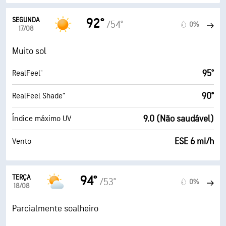
SEGUNDA
92°
/54°
0%
17/08
Muito sol
95°
RealFeel®
90°
RealFeel Shade™
9.0 (Não saudável)
Índice máximo UV
ESE 6 mi/h
Vento
TERÇA
94°
/53°
0%
18/08
Parcialmente soalheiro