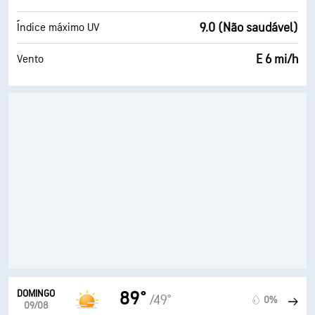
9.0 (Não saudável)
Índice máximo UV
E 6 mi/h
Vento
DOMINGO
89°
/49°
0%
09/08