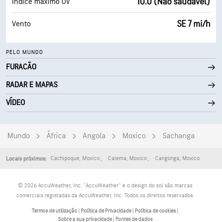
10.0 (Não saudável)
Índice máximo UV
SE 7 mi/h
Vento
PELO MUNDO
FURACÃO
RADAR E MAPAS
VÍDEO
Mundo
África
Angola
Moxico
Sachanga
Cachipoque
,
Moxico
Calema
,
Moxico
Cangonga
,
Moxico
Locais próximos:
© 2026 AccuWeather, Inc. "AccuWeather" e o design do sol são marcas
comerciais registadas da AccuWeather, Inc. Todos os direitos reservados.
Termos de utilização
|
Política de Privacidade
|
Política de cookies
|
Sobre a sua privacidade
|
Fontes de dados