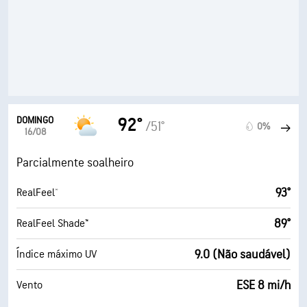
DOMINGO
92°
/51°
0%
16/08
Parcialmente soalheiro
93°
RealFeel®
89°
RealFeel Shade™
9.0 (Não saudável)
Índice máximo UV
ESE 8 mi/h
Vento