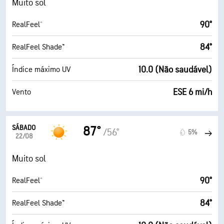
Muito sol
90°
RealFeel®
84°
RealFeel Shade™
10.0 (Não saudável)
Índice máximo UV
ESE 6 mi/h
Vento
SÁBADO
87°
/56°
5%
22/08
Muito sol
90°
RealFeel®
84°
RealFeel Shade™