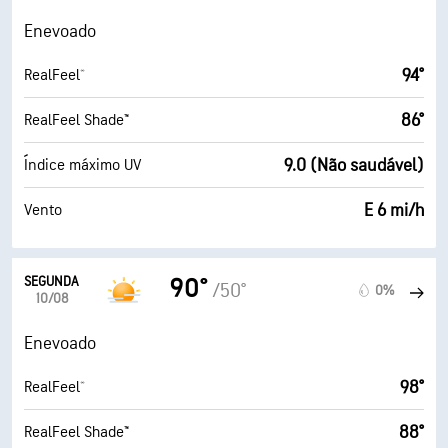
Enevoado
94°
RealFeel®
86°
RealFeel Shade™
9.0 (Não saudável)
Índice máximo UV
E 6 mi/h
Vento
SEGUNDA
90°
/50°
0%
10/08
Enevoado
98°
RealFeel®
88°
RealFeel Shade™