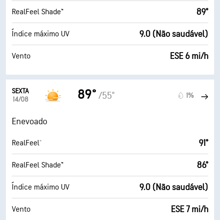
89°
RealFeel Shade™
9.0 (Não saudável)
Índice máximo UV
ESE 6 mi/h
Vento
SEXTA
89°
/55°
1%
14/08
Enevoado
91°
RealFeel®
86°
RealFeel Shade™
9.0 (Não saudável)
Índice máximo UV
ESE 7 mi/h
Vento