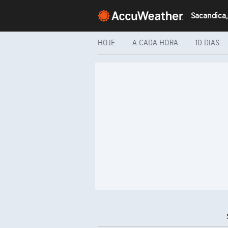
Sacandica,
HOJE
A CADA HORA
10 DIAS