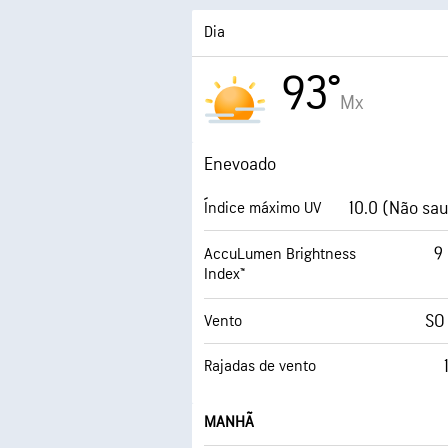
Dia
93°
Mx
Enevoado
10.0 (Não sa
Índice máximo UV
9
AccuLumen Brightness
Index™
SO
Vento
Rajadas de vento
MANHÃ