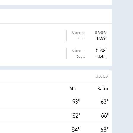
06:06
Alvorecer
17:59
Ocaso
01:38
Alvorecer
13:43
Ocaso
08/08
Alto
Baixo
93°
63°
82°
66°
84°
68°