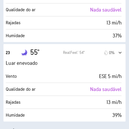
7 milhas
Visibilidade
Nada saudável
Qualidade do ar
30000 pés
Teto de nuvens
13 mi/h
Rajadas
37%
Humidade
31° F
Ponto de orvalho
55°
RealFeel® 54°
23
0%
0 (Escuro)
AccuLumen Brightness Index™
Luar enevoado
0%
Cobertura de nuvens
ESE 5 mi/h
Vento
7 milhas
Visibilidade
Nada saudável
Qualidade do ar
30000 pés
Teto de nuvens
13 mi/h
Rajadas
39%
Humidade
31° F
Ponto de orvalho