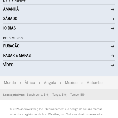
MAIS À FRENTE
AMANHÃ
0 (Escuro)
AccuLumen Brightness Index™
SÁBADO
0%
Cobertura de nuvens
10 DIAS
7 milhas
Visibilidade
PELO MUNDO
FURACÃO
30000 pés
Teto de nuvens
RADAR E MAPAS
VÍDEO
Mundo
África
Angola
Moxico
Matumbo
Sauchipuira
,
Bié
Tanga
,
Bié
Tombe
,
Bié
Locais próximos:
© 2026 AccuWeather, Inc. "AccuWeather" e o design do sol são marcas
comerciais registadas da AccuWeather, Inc. Todos os direitos reservados.