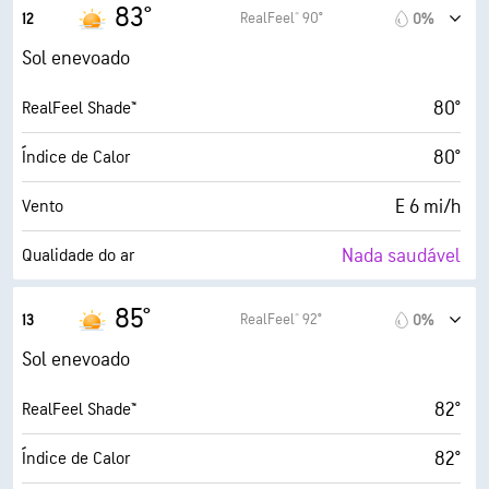
15 mi/h
Rajadas
83°
RealFeel® 90°
12
0%
17%
Humidade
Sol enevoado
31° F
Ponto de orvalho
80°
RealFeel Shade™
10 (Muito claro)
AccuLumen Brightness Index™
80°
Índice de Calor
0%
Cobertura de nuvens
E 6 mi/h
Vento
7 milhas
Visibilidade
Nada saudável
Qualidade do ar
30000 pés
Teto de nuvens
8.4 (Muito alto)
Índice máximo UV
85°
RealFeel® 92°
13
0%
15 mi/h
Rajadas
Sol enevoado
15%
Humidade
82°
RealFeel Shade™
31° F
Ponto de orvalho
82°
Índice de Calor