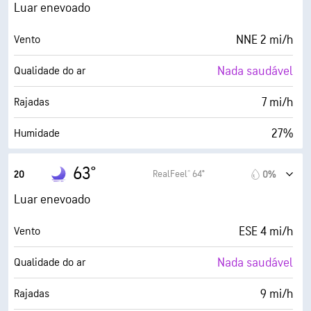
0 (Escuro)
AccuLumen Brightness Index™
Luar enevoado
0%
Cobertura de nuvens
NNE 2 mi/h
Vento
7 milhas
Visibilidade
Nada saudável
Qualidade do ar
30000 pés
Teto de nuvens
7 mi/h
Rajadas
27%
Humidade
32° F
Ponto de orvalho
63°
RealFeel® 64°
20
0%
0 (Escuro)
AccuLumen Brightness Index™
Luar enevoado
0%
Cobertura de nuvens
ESE 4 mi/h
Vento
7 milhas
Visibilidade
Nada saudável
Qualidade do ar
30000 pés
Teto de nuvens
9 mi/h
Rajadas