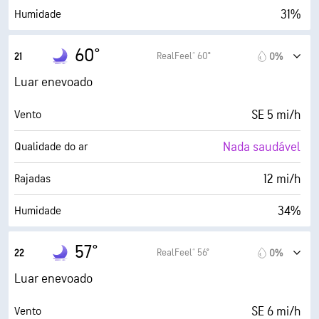
31%
Humidade
32° F
Ponto de orvalho
60°
RealFeel® 60°
21
0%
0 (Escuro)
AccuLumen Brightness Index™
Luar enevoado
0%
Cobertura de nuvens
SE 5 mi/h
Vento
7 milhas
Visibilidade
Nada saudável
Qualidade do ar
30000 pés
Teto de nuvens
12 mi/h
Rajadas
34%
Humidade
32° F
Ponto de orvalho
57°
RealFeel® 56°
22
0%
0 (Escuro)
AccuLumen Brightness Index™
Luar enevoado
0%
Cobertura de nuvens
SE 6 mi/h
Vento