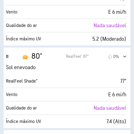
E 6 mi/h
Vento
Nada saudável
Qualidade do ar
5.2 (Moderado)
Índice máximo UV
15 mi/h
Rajadas
80°
RealFeel® 87°
11
0%
19%
Humidade
Sol enevoado
32° F
Ponto de orvalho
77°
RealFeel Shade™
10 (Muito claro)
AccuLumen Brightness Index™
E 6 mi/h
Vento
0%
Cobertura de nuvens
Nada saudável
Qualidade do ar
7 milhas
Visibilidade
7.4 (Alto)
Índice máximo UV
30000 pés
Teto de nuvens