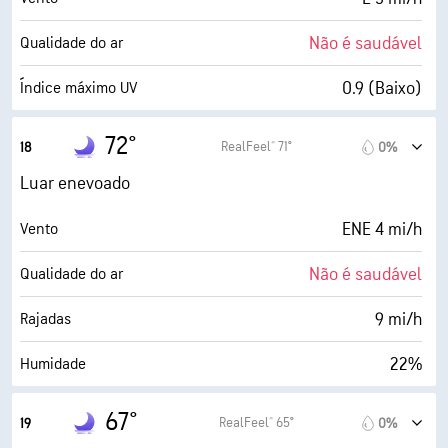
10 (Muito claro)
AccuLumen Brightness Index™
Não é saudável
Qualidade do ar
0%
Cobertura de nuvens
0.9 (Baixo)
Índice máximo UV
7 milhas
Visibilidade
12 mi/h
Rajadas
72°
RealFeel® 71°
18
0%
30000 pés
Teto de nuvens
16%
Humidade
Luar enevoado
30° F
Ponto de orvalho
ENE 4 mi/h
Vento
4 (Escuro)
AccuLumen Brightness Index™
Não é saudável
Qualidade do ar
0%
Cobertura de nuvens
9 mi/h
Rajadas
7 milhas
Visibilidade
22%
Humidade
30000 pés
Teto de nuvens
31° F
Ponto de orvalho
67°
RealFeel® 65°
19
0%