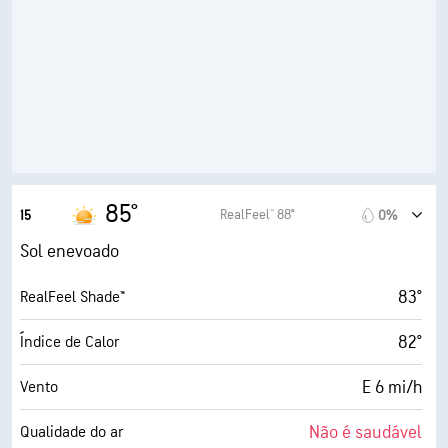
13%
Humidade
30° F
Ponto de orvalho
10 (Muito claro)
AccuLumen Brightness Index™
0%
Cobertura de nuvens
7 milhas
Visibilidade
85°
RealFeel® 88°
15
0%
30000 pés
Teto de nuvens
Sol enevoado
83°
RealFeel Shade™
82°
Índice de Calor
E 6 mi/h
Vento
Não é saudável
Qualidade do ar