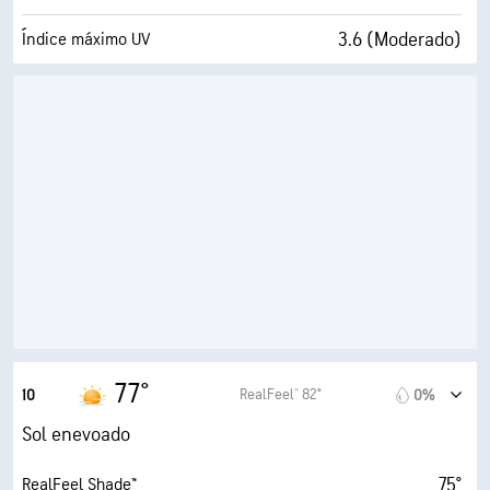
3.6 (Moderado)
Índice máximo UV
14 mi/h
Rajadas
25%
Humidade
32° F
Ponto de orvalho
10 (Muito claro)
AccuLumen Brightness Index™
0%
Cobertura de nuvens
7 milhas
Visibilidade
30000 pés
Teto de nuvens
77°
RealFeel® 82°
10
0%
Sol enevoado
75°
RealFeel Shade™