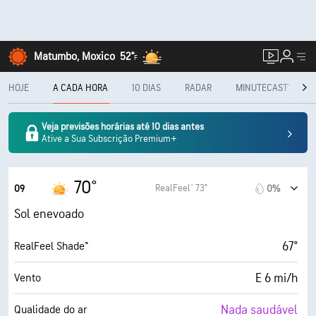
Matumbo, Moxico
52°
F
HOJE
A CADA HORA
10 DIAS
RADAR
MINUTECAST®
Veja previsões horárias até 10 dias antes
Ative a Sua Subscrição Premium+
70°
RealFeel® 73°
09
0%
Sol enevoado
67°
RealFeel Shade™
E 6 mi/h
Vento
Nada saudável
Qualidade do ar