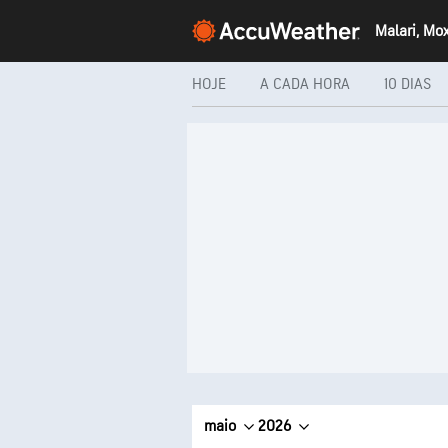
Malari, Mo
HOJE
A CADA HORA
10 DIAS
maio
2026