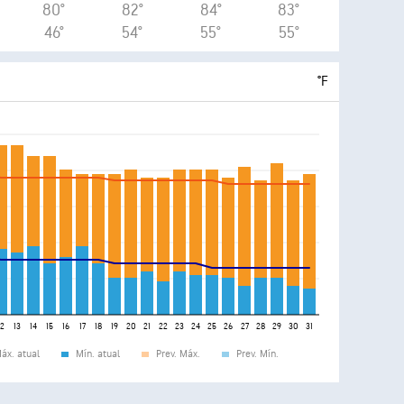
80°
82°
84°
83°
46°
54°
55°
55°
°F
12
13
14
15
16
17
18
19
20
21
22
23
24
25
26
27
28
29
30
31
áx. atual
Mín. atual
Prev. Máx.
Prev. Mín.