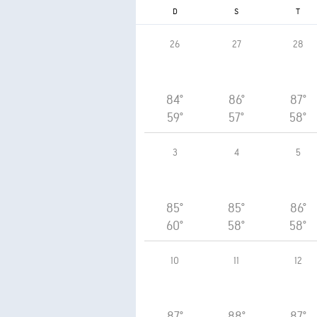
D
S
T
26
27
28
84°
86°
87°
59°
57°
58°
3
4
5
85°
85°
86°
60°
58°
58°
10
11
12
87°
88°
87°