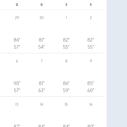
Q
Q
S
S
29
30
1
2
86°
81°
82°
82°
57°
54°
55°
55°
6
7
8
9
90°
81°
86°
85°
57°
63°
59°
60°
13
14
15
16
87°
84°
84°
80°