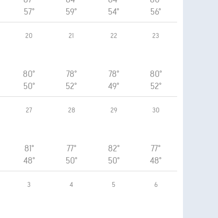
57°
59°
54°
56°
20
21
22
23
80°
78°
78°
80°
50°
52°
49°
52°
27
28
29
30
81°
77°
82°
77°
48°
50°
50°
48°
3
4
5
6