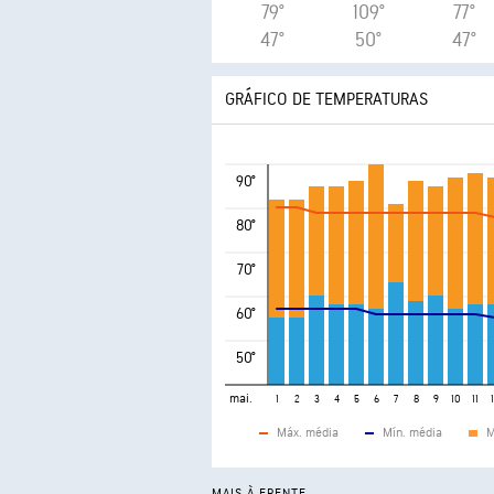
79°
109°
77°
47°
50°
47°
GRÁFICO DE TEMPERATURAS
90°
80°
70°
60°
50°
mai.
1
2
3
4
5
6
7
8
9
10
11
Máx. média
Mín. média
M
MAIS À FRENTE