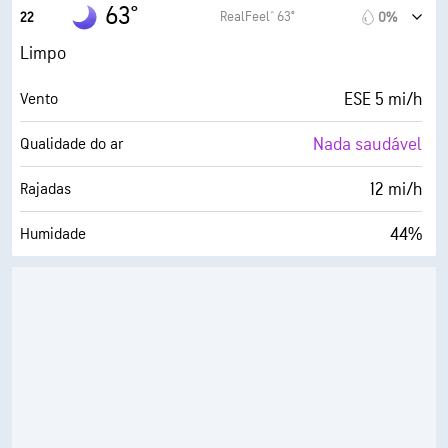
41° F
Ponto de orvalho
63°
RealFeel® 63°
22
0%
0 (Escuro)
AccuLumen Brightness Index™
Limpo
0%
Cobertura de nuvens
ESE 5 mi/h
Vento
9 milhas
Visibilidade
Nada saudável
Qualidade do ar
30000 pés
Teto de nuvens
12 mi/h
Rajadas
44%
Humidade
41° F
Ponto de orvalho
0 (Escuro)
AccuLumen Brightness Index™
0%
Cobertura de nuvens
9 milhas
Visibilidade