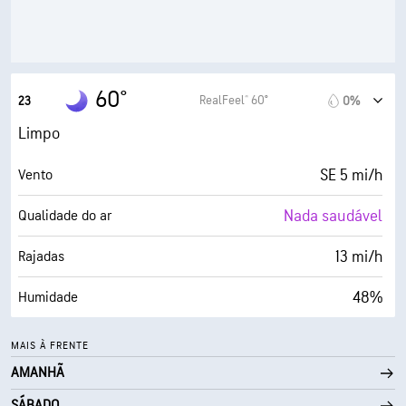
30000 pés
Teto de nuvens
60°
RealFeel® 60°
23
0%
Limpo
SE 5 mi/h
Vento
Nada saudável
Qualidade do ar
13 mi/h
Rajadas
48%
Humidade
41° F
Ponto de orvalho
MAIS À FRENTE
AMANHÃ
0 (Escuro)
AccuLumen Brightness Index™
SÁBADO