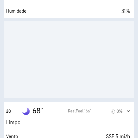
31%
Humidade
40° F
Ponto de orvalho
0 (Escuro)
AccuLumen Brightness Index™
0%
Cobertura de nuvens
9 milhas
Visibilidade
30000 pés
Teto de nuvens
68°
RealFeel® 66°
20
0%
Limpo
SSE 5 mi/h
Vento