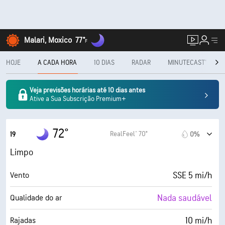
Malari, Moxico
77°
F
HOJE
A CADA HORA
10 DIAS
RADAR
MINUTECAST®
Veja previsões horárias até 10 dias antes
Ative a Sua Subscrição Premium+
72°
RealFeel® 70°
19
0%
Limpo
SSE 5 mi/h
Vento
Nada saudável
Qualidade do ar
10 mi/h
Rajadas