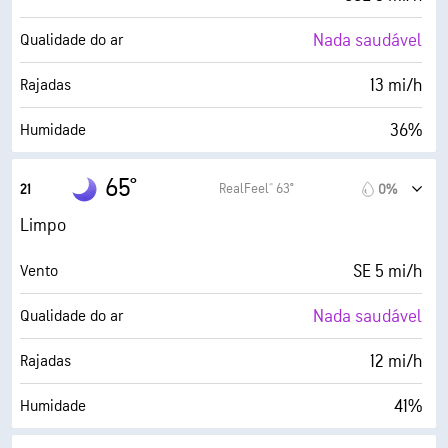
Nada saudável
Qualidade do ar
13 mi/h
Rajadas
36%
Humidade
40° F
Ponto de orvalho
65°
RealFeel® 63°
21
0%
0 (Escuro)
AccuLumen Brightness Index™
Limpo
0%
Cobertura de nuvens
SE 5 mi/h
Vento
9 milhas
Visibilidade
Nada saudável
Qualidade do ar
30000 pés
Teto de nuvens
12 mi/h
Rajadas
41%
Humidade