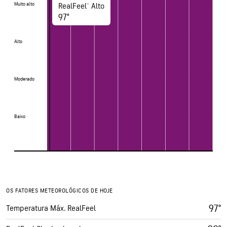
Muito alto
Muito alto
RealFeel® Alto
97°
Alto
Alto
Moderado
Moderado
Baixo
Baixo
OS FATORES METEOROLÓGICOS DE HOJE
97°
Temperatura Máx. RealFeel