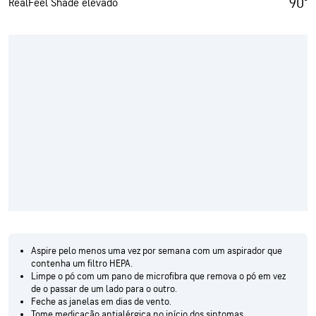
90°
RealFeel Shade elevado
Aspire pelo menos uma vez por semana com um aspirador que
contenha um filtro HEPA.
Limpe o pó com um pano de microfibra que remova o pó em vez
de o passar de um lado para o outro.
Feche as janelas em dias de vento.
Tome medicação antialérgica no início dos sintomas.