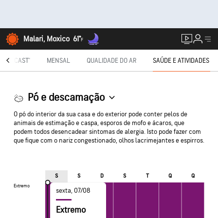
Malari, Moxico
61°
F
NUTECAST®
MENSAL
QUALIDADE DO AR
SAÚDE E ATIVIDADES
Pó e descamação
O pó do interior da sua casa e do exterior pode conter pelos de
animais de estimação e caspa, esporos de mofo e ácaros, que
podem todos desencadear sintomas de alergia. Isto pode fazer com
que fique com o nariz congestionado, olhos lacrimejantes e espirros.
S
S
D
S
T
Q
Q
Extremo
Extremo
sexta, 07/08
Extremo