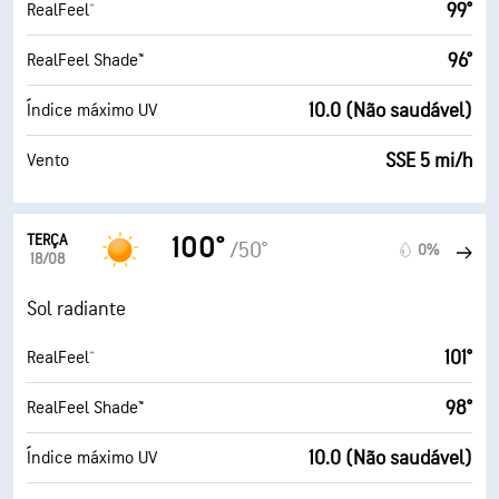
99°
RealFeel®
96°
RealFeel Shade™
10.0 (Não saudável)
Índice máximo UV
SSE 5 mi/h
Vento
TERÇA
100°
/50°
0%
18/08
Sol radiante
101°
RealFeel®
98°
RealFeel Shade™
10.0 (Não saudável)
Índice máximo UV