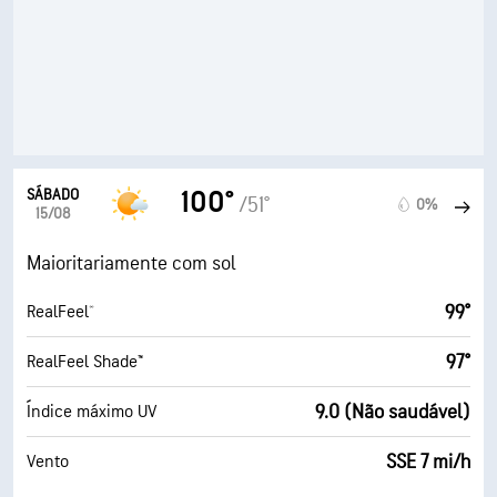
SÁBADO
100°
/51°
0%
15/08
Maioritariamente com sol
99°
RealFeel®
97°
RealFeel Shade™
9.0 (Não saudável)
Índice máximo UV
SSE 7 mi/h
Vento