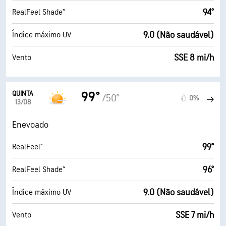
94°
RealFeel Shade™
9.0 (Não saudável)
Índice máximo UV
SSE 8 mi/h
Vento
QUINTA
99°
/50°
0%
13/08
Enevoado
99°
RealFeel®
96°
RealFeel Shade™
9.0 (Não saudável)
Índice máximo UV
SSE 7 mi/h
Vento