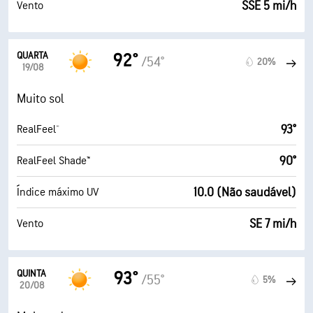
SSE 5 mi/h
Vento
QUARTA
92°
/54°
20%
19/08
Muito sol
93°
RealFeel®
90°
RealFeel Shade™
10.0 (Não saudável)
Índice máximo UV
SE 7 mi/h
Vento
QUINTA
93°
/55°
5%
20/08