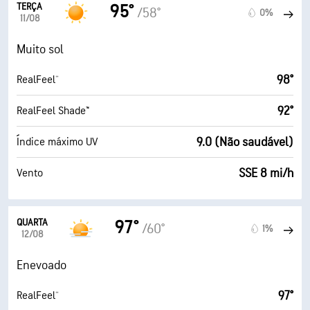
TERÇA
95°
/58°
0%
11/08
Muito sol
98°
RealFeel®
92°
RealFeel Shade™
9.0 (Não saudável)
Índice máximo UV
SSE 8 mi/h
Vento
QUARTA
97°
/60°
1%
12/08
Enevoado
97°
RealFeel®