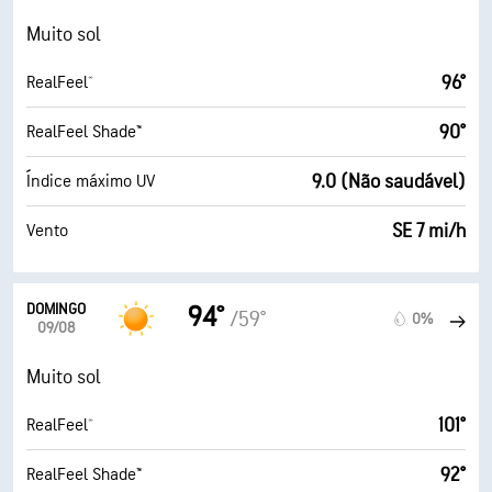
Muito sol
96°
RealFeel®
90°
RealFeel Shade™
9.0 (Não saudável)
Índice máximo UV
SE 7 mi/h
Vento
DOMINGO
94°
/59°
0%
09/08
Muito sol
101°
RealFeel®
92°
RealFeel Shade™