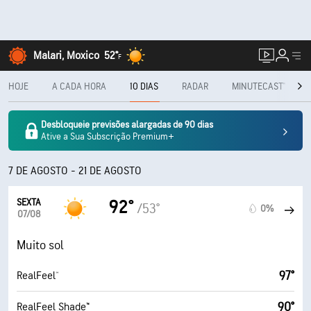
Malari, Moxico
52°
F
HOJE
A CADA HORA
10 DIAS
RADAR
MINUTECAST®
Desbloqueie previsões alargadas de 90 dias
Ative a Sua Subscrição Premium+
7 DE AGOSTO - 21 DE AGOSTO
SEXTA
92°
/53°
0%
07/08
Muito sol
97°
RealFeel®
90°
RealFeel Shade™