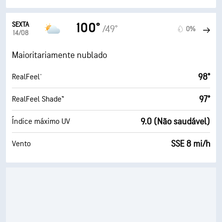
SEXTA
100°
/49°
0%
14/08
Maioritariamente nublado
98°
RealFeel®
97°
RealFeel Shade™
9.0 (Não saudável)
Índice máximo UV
SSE 8 mi/h
Vento