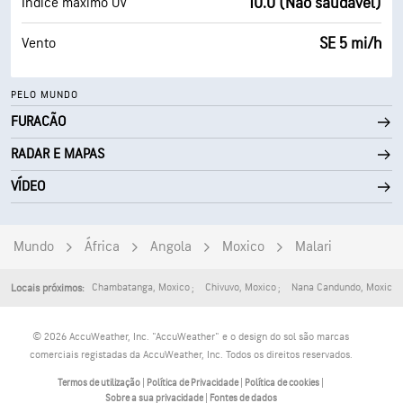
10.0 (Não saudável)
Índice máximo UV
SE 5 mi/h
Vento
PELO MUNDO
FURACÃO
RADAR E MAPAS
VÍDEO
Mundo
África
Angola
Moxico
Malari
Chambatanga
,
Moxico
Chivuvo
,
Moxico
Nana Candundo
,
Moxico
Locais próximos:
© 2026 AccuWeather, Inc. "AccuWeather" e o design do sol são marcas
comerciais registadas da AccuWeather, Inc. Todos os direitos reservados.
Termos de utilização
|
Política de Privacidade
|
Política de cookies
|
Sobre a sua privacidade
|
Fontes de dados