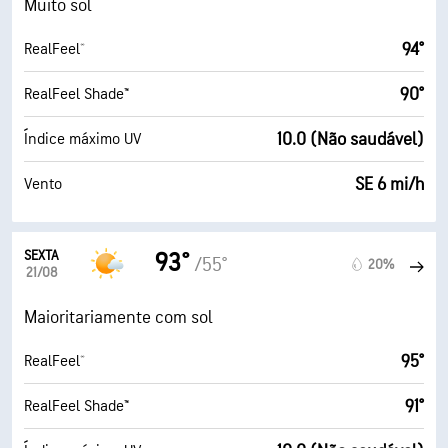
Muito sol
94°
RealFeel®
90°
RealFeel Shade™
10.0 (Não saudável)
Índice máximo UV
SE 6 mi/h
Vento
SEXTA
93°
/55°
20%
21/08
Maioritariamente com sol
95°
RealFeel®
91°
RealFeel Shade™