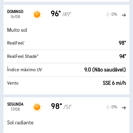
DOMINGO
96°
/49°
0%
16/08
Muito sol
98°
RealFeel®
94°
RealFeel Shade™
9.0 (Não saudável)
Índice máximo UV
SSE 6 mi/h
Vento
SEGUNDA
98°
/51°
0%
17/08
Sol radiante