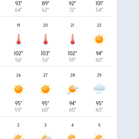
93°
89°
92°
101°
64°
62°
72°
54°
19
20
21
22
102°
103°
102°
94°
56°
56°
59°
60°
26
27
28
29
95°
95°
94°
95°
59°
60°
60°
60°
2
3
4
5