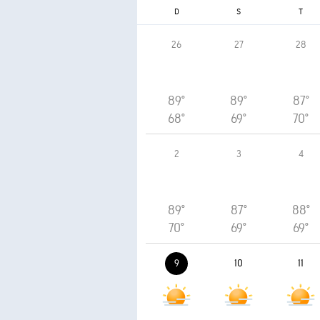
D
S
T
26
27
28
89°
89°
87°
68°
69°
70°
2
3
4
89°
87°
88°
70°
69°
69°
9
10
11