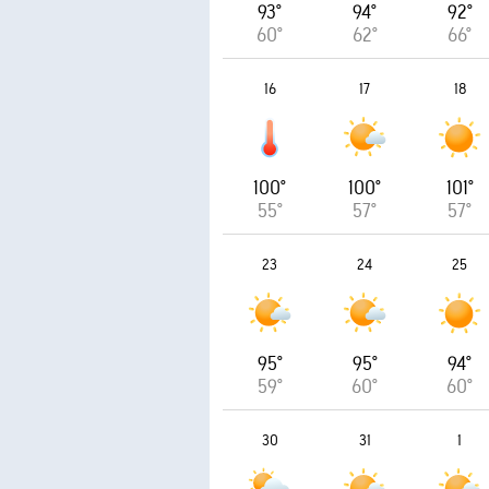
93°
94°
92°
60°
62°
66°
16
17
18
100°
100°
101°
55°
57°
57°
23
24
25
95°
95°
94°
59°
60°
60°
30
31
1