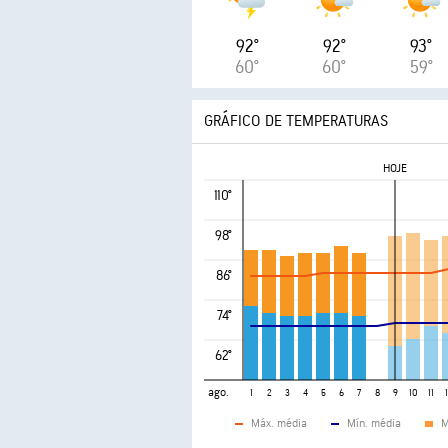
92°
92°
93°
60°
60°
59°
GRÁFICO DE TEMPERATURAS
HOJE
110°
98°
86°
74°
62°
ago.
1
2
3
4
5
6
7
8
9
10
11
Máx. média
Mín. média
M