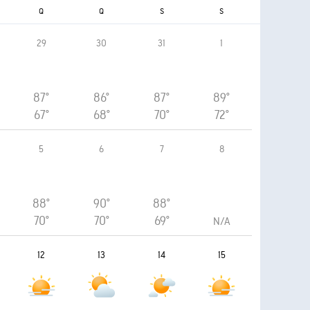
Q
Q
S
S
29
30
31
1
87°
86°
87°
89°
67°
68°
70°
72°
5
6
7
8
88°
90°
88°
70°
70°
69°
N/A
12
13
14
15