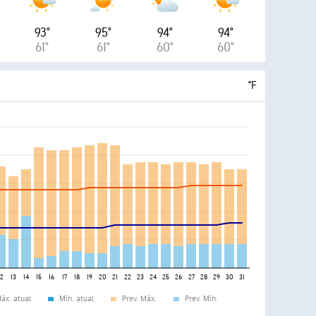
93°
95°
94°
94°
61°
61°
60°
60°
°F
12
13
14
15
16
17
18
19
20
21
22
23
24
25
26
27
28
29
30
31
áx. atual
Mín. atual
Prev. Máx.
Prev. Mín.