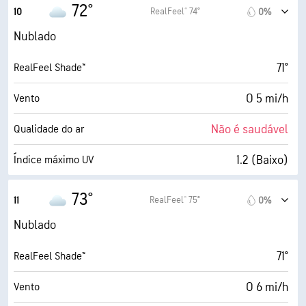
7 mi/h
Rajadas
72°
RealFeel® 74°
10
0%
77%
Humidade
Nublado
63° F
Ponto de orvalho
71°
RealFeel Shade™
1 (Escuro)
AccuLumen Brightness Index™
O 5 mi/h
Vento
100%
Cobertura de nuvens
Não é saudável
Qualidade do ar
5 milhas
Visibilidade
1.2 (Baixo)
Índice máximo UV
1900 pés
Teto de nuvens
8 mi/h
Rajadas
73°
RealFeel® 75°
11
0%
72%
Humidade
Nublado
63° F
Ponto de orvalho
71°
RealFeel Shade™
1 (Escuro)
AccuLumen Brightness Index™
O 6 mi/h
Vento