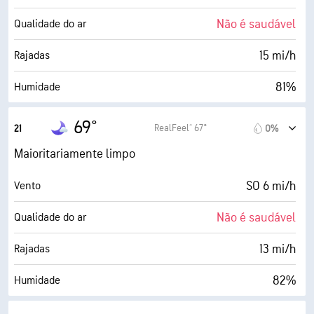
5 milhas
Visibilidade
Não é saudável
Qualidade do ar
30000 pés
Teto de nuvens
15 mi/h
Rajadas
81%
Humidade
63° F
Ponto de orvalho
69°
RealFeel® 67°
21
0%
0 (Escuro)
AccuLumen Brightness Index™
Maioritariamente limpo
16%
Cobertura de nuvens
SO 6 mi/h
Vento
5 milhas
Visibilidade
Não é saudável
Qualidade do ar
30000 pés
Teto de nuvens
13 mi/h
Rajadas
82%
Humidade
63° F
Ponto de orvalho