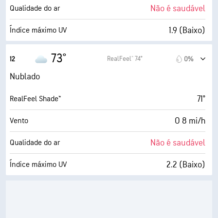
100%
Cobertura de nuvens
Não é saudável
Qualidade do ar
5 milhas
Visibilidade
1.9 (Baixo)
Índice máximo UV
1900 pés
Teto de nuvens
9 mi/h
Rajadas
73°
RealFeel® 74°
12
0%
72%
Humidade
Nublado
63° F
Ponto de orvalho
71°
RealFeel Shade™
1 (Escuro)
AccuLumen Brightness Index™
O 8 mi/h
Vento
99%
Cobertura de nuvens
Não é saudável
Qualidade do ar
5 milhas
Visibilidade
2.2 (Baixo)
Índice máximo UV
1900 pés
Teto de nuvens
10 mi/h
Rajadas
74%
Humidade