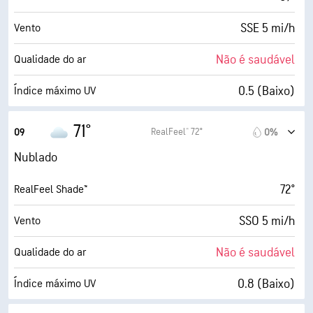
SSE 5 mi/h
Vento
Não é saudável
Qualidade do ar
0.5 (Baixo)
Índice máximo UV
8 mi/h
Rajadas
71°
RealFeel® 72°
09
0%
83%
Humidade
Nublado
64° F
Ponto de orvalho
72°
RealFeel Shade™
1 (Escuro)
AccuLumen Brightness Index™
SSO 5 mi/h
Vento
100%
Cobertura de nuvens
Não é saudável
Qualidade do ar
5 milhas
Visibilidade
0.8 (Baixo)
Índice máximo UV
1900 pés
Teto de nuvens