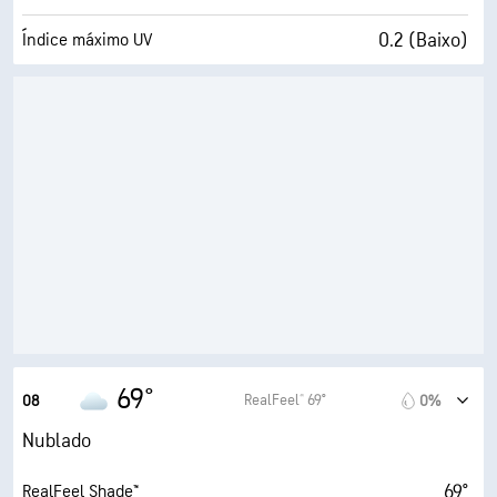
0.2 (Baixo)
Índice máximo UV
9 mi/h
Rajadas
89%
Humidade
64° F
Ponto de orvalho
0 (Escuro)
AccuLumen Brightness Index™
100%
Cobertura de nuvens
5 milhas
Visibilidade
1900 pés
Teto de nuvens
69°
RealFeel® 69°
08
0%
Nublado
69°
RealFeel Shade™