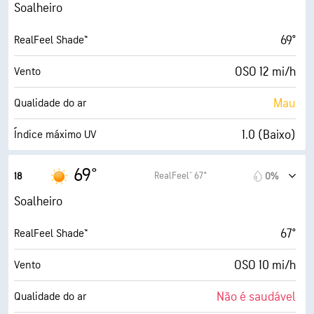
75%
Humidade
Soalheiro
64° F
Ponto de orvalho
69°
RealFeel Shade™
9 (Muito claro)
AccuLumen Brightness Index™
OSO 12 mi/h
Vento
5%
Cobertura de nuvens
Mau
Qualidade do ar
5 milhas
Visibilidade
1.0 (Baixo)
Índice máximo UV
30000 pés
Teto de nuvens
18 mi/h
Rajadas
69°
RealFeel® 67°
18
0%
76%
Humidade
Soalheiro
63° F
Ponto de orvalho
67°
RealFeel Shade™
5 (Médio)
AccuLumen Brightness Index™
OSO 10 mi/h
Vento
4%
Cobertura de nuvens
Não é saudável
Qualidade do ar