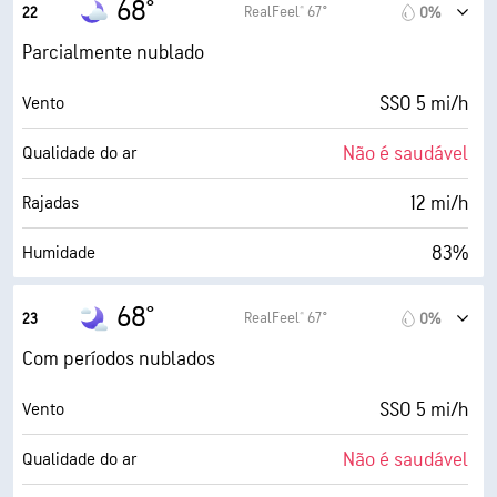
68°
RealFeel® 67°
22
0%
0 (Escuro)
AccuLumen Brightness Index™
Parcialmente nublado
28%
Cobertura de nuvens
SSO 5 mi/h
Vento
5 milhas
Visibilidade
Não é saudável
Qualidade do ar
30000 pés
Teto de nuvens
12 mi/h
Rajadas
83%
Humidade
63° F
Ponto de orvalho
68°
RealFeel® 67°
23
0%
0 (Escuro)
AccuLumen Brightness Index™
Com períodos nublados
41%
Cobertura de nuvens
SSO 5 mi/h
Vento
5 milhas
Visibilidade
Não é saudável
Qualidade do ar