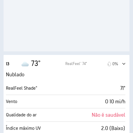
64° F
Ponto de orvalho
1 (Escuro)
AccuLumen Brightness Index™
98%
Cobertura de nuvens
5 milhas
Visibilidade
1900 pés
Teto de nuvens
73°
RealFeel® 74°
13
0%
Nublado
71°
RealFeel Shade™
O 10 mi/h
Vento
Não é saudável
Qualidade do ar
2.0 (Baixo)
Índice máximo UV