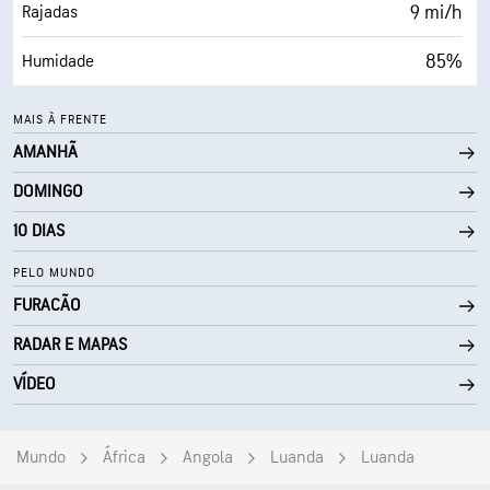
30000 pés
Teto de nuvens
9 mi/h
Rajadas
85%
Humidade
63° F
Ponto de orvalho
MAIS À FRENTE
AMANHÃ
0 (Escuro)
AccuLumen Brightness Index™
DOMINGO
60%
Cobertura de nuvens
10 DIAS
5 milhas
Visibilidade
PELO MUNDO
FURACÃO
1900 pés
Teto de nuvens
RADAR E MAPAS
VÍDEO
Mundo
África
Angola
Luanda
Luanda