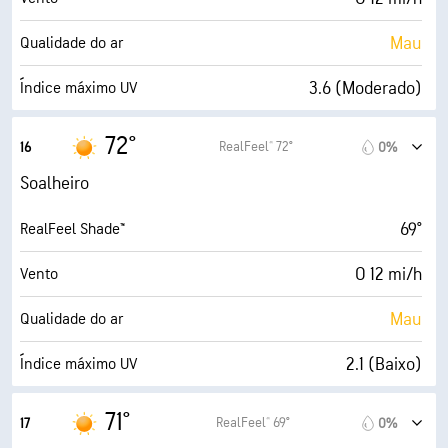
66%
Cobertura de nuvens
Mau
Qualidade do ar
5 milhas
Visibilidade
3.6 (Moderado)
Índice máximo UV
1800 pés
Teto de nuvens
17 mi/h
Rajadas
72°
RealFeel® 72°
16
0%
70%
Humidade
Soalheiro
63° F
Ponto de orvalho
69°
RealFeel Shade™
9 (Muito claro)
AccuLumen Brightness Index™
O 12 mi/h
Vento
35%
Cobertura de nuvens
Mau
Qualidade do ar
5 milhas
Visibilidade
2.1 (Baixo)
Índice máximo UV
30000 pés
Teto de nuvens
20 mi/h
Rajadas
71°
RealFeel® 69°
17
0%