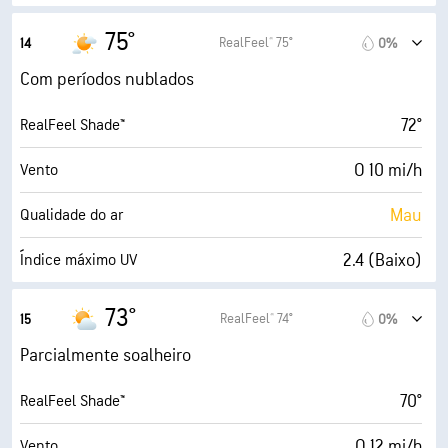
13 mi/h
Rajadas
75°
RealFeel® 75°
14
0%
75%
Humidade
Com períodos nublados
65° F
Ponto de orvalho
72°
RealFeel Shade™
1 (Escuro)
AccuLumen Brightness Index™
O 10 mi/h
Vento
96%
Cobertura de nuvens
Mau
Qualidade do ar
5 milhas
Visibilidade
2.4 (Baixo)
Índice máximo UV
1900 pés
Teto de nuvens
15 mi/h
Rajadas
73°
RealFeel® 74°
15
0%
66%
Humidade
Parcialmente soalheiro
63° F
Ponto de orvalho
70°
RealFeel Shade™
6 (Médio)
AccuLumen Brightness Index™
O 12 mi/h
Vento