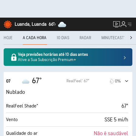
Luanda, Luanda
66°
F
HOJE
A CADA HORA
10 DIAS
RADAR
MINUTECAST®
Veja previsões horárias até 10 dias antes
Ative a Sua Subscrição Premium+
67°
RealFeel® 67°
07
0%
Nublado
67°
RealFeel Shade™
SSE 5 mi/h
Vento
Não é saudável
Qualidade do ar