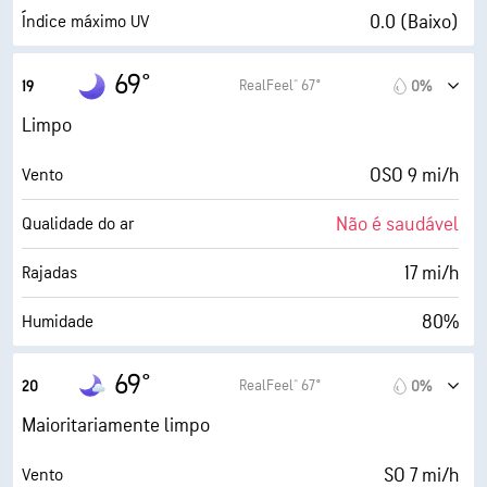
5 milhas
Visibilidade
0.0 (Baixo)
Índice máximo UV
30000 pés
Teto de nuvens
17 mi/h
Rajadas
69°
RealFeel® 67°
19
0%
79%
Humidade
Limpo
63° F
Ponto de orvalho
OSO 9 mi/h
Vento
0 (Escuro)
AccuLumen Brightness Index™
Não é saudável
Qualidade do ar
4%
Cobertura de nuvens
17 mi/h
Rajadas
5 milhas
Visibilidade
80%
Humidade
30000 pés
Teto de nuvens
63° F
Ponto de orvalho
69°
RealFeel® 67°
20
0%
0 (Escuro)
AccuLumen Brightness Index™
Maioritariamente limpo
3%
Cobertura de nuvens
SO 7 mi/h
Vento