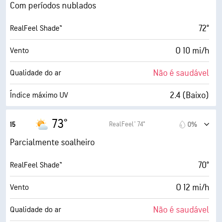
75%
Humidade
Com períodos nublados
65° F
Ponto de orvalho
72°
RealFeel Shade™
1 (Escuro)
AccuLumen Brightness Index™
O 10 mi/h
Vento
96%
Cobertura de nuvens
Não é saudável
Qualidade do ar
5 milhas
Visibilidade
2.4 (Baixo)
Índice máximo UV
1900 pés
Teto de nuvens
15 mi/h
Rajadas
73°
RealFeel® 74°
15
0%
66%
Humidade
Parcialmente soalheiro
63° F
Ponto de orvalho
70°
RealFeel Shade™
6 (Médio)
AccuLumen Brightness Index™
O 12 mi/h
Vento
66%
Cobertura de nuvens
Não é saudável
Qualidade do ar