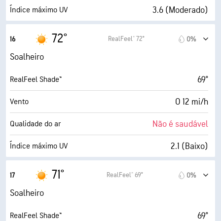
5 milhas
Visibilidade
3.6 (Moderado)
Índice máximo UV
1800 pés
Teto de nuvens
17 mi/h
Rajadas
72°
RealFeel® 72°
16
0%
70%
Humidade
Soalheiro
63° F
Ponto de orvalho
69°
RealFeel Shade™
9 (Muito claro)
AccuLumen Brightness Index™
O 12 mi/h
Vento
35%
Cobertura de nuvens
Não é saudável
Qualidade do ar
5 milhas
Visibilidade
2.1 (Baixo)
Índice máximo UV
30000 pés
Teto de nuvens
20 mi/h
Rajadas
71°
RealFeel® 69°
17
0%
75%
Humidade
Soalheiro
64° F
Ponto de orvalho
69°
RealFeel Shade™