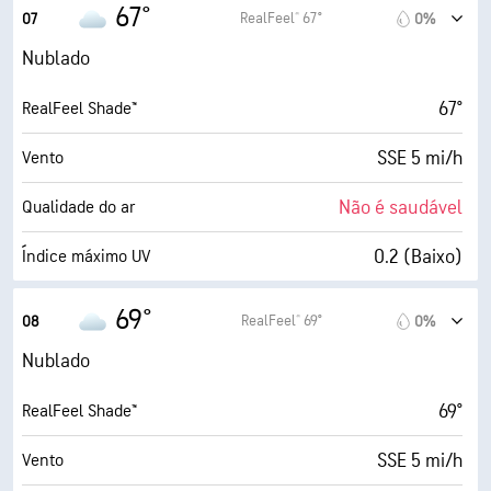
64° F
Ponto de orvalho
67°
RealFeel® 67°
07
0%
0 (Escuro)
AccuLumen Brightness Index™
Nublado
68%
Cobertura de nuvens
67°
RealFeel Shade™
5 milhas
Visibilidade
SSE 5 mi/h
Vento
1900 pés
Teto de nuvens
Não é saudável
Qualidade do ar
0.2 (Baixo)
Índice máximo UV
9 mi/h
Rajadas
69°
RealFeel® 69°
08
0%
89%
Humidade
Nublado
64° F
Ponto de orvalho
69°
RealFeel Shade™
0 (Escuro)
AccuLumen Brightness Index™
SSE 5 mi/h
Vento