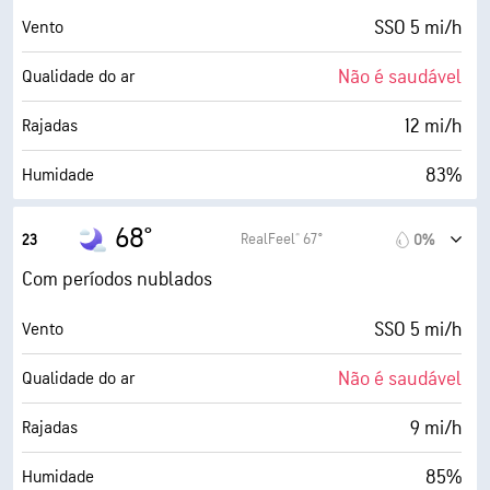
28%
Cobertura de nuvens
SSO 5 mi/h
Vento
5 milhas
Visibilidade
Não é saudável
Qualidade do ar
30000 pés
Teto de nuvens
12 mi/h
Rajadas
83%
Humidade
63° F
Ponto de orvalho
68°
RealFeel® 67°
23
0%
0 (Escuro)
AccuLumen Brightness Index™
Com períodos nublados
41%
Cobertura de nuvens
SSO 5 mi/h
Vento
5 milhas
Visibilidade
Não é saudável
Qualidade do ar
30000 pés
Teto de nuvens
9 mi/h
Rajadas
85%
Humidade