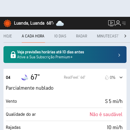
Luanda, Luanda
68°
F
HOJE
A CADA HORA
10 DIAS
RADAR
MINUTECAST®
Veja previsões horárias até 10 dias antes
Ative a Sua Subscrição Premium+
67°
RealFeel® 66°
04
0%
Parcialmente nublado
S 5 mi/h
Vento
Não é saudável
Qualidade do ar
10 mi/h
Rajadas