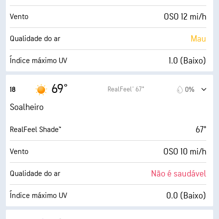
9 (Muito claro)
AccuLumen Brightness Index™
OSO 12 mi/h
Vento
5%
Cobertura de nuvens
Mau
Qualidade do ar
5 milhas
Visibilidade
1.0 (Baixo)
Índice máximo UV
30000 pés
Teto de nuvens
18 mi/h
Rajadas
69°
RealFeel® 67°
18
0%
76%
Humidade
Soalheiro
63° F
Ponto de orvalho
67°
RealFeel Shade™
5 (Médio)
AccuLumen Brightness Index™
OSO 10 mi/h
Vento
4%
Cobertura de nuvens
Não é saudável
Qualidade do ar
5 milhas
Visibilidade
0.0 (Baixo)
Índice máximo UV
30000 pés
Teto de nuvens
17 mi/h
Rajadas