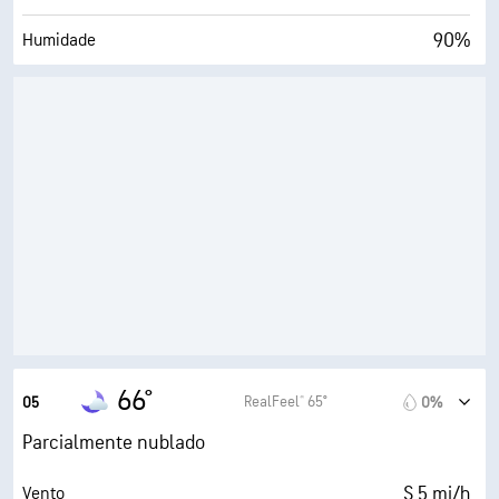
90%
Humidade
64° F
Ponto de orvalho
0 (Escuro)
AccuLumen Brightness Index™
33%
Cobertura de nuvens
5 milhas
Visibilidade
30000 pés
Teto de nuvens
66°
RealFeel® 65°
05
0%
Parcialmente nublado
S 5 mi/h
Vento