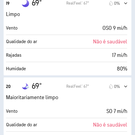
69°
RealFeel® 67°
19
0%
79%
Humidade
Limpo
63° F
Ponto de orvalho
OSO 9 mi/h
Vento
0 (Escuro)
AccuLumen Brightness Index™
Não é saudável
Qualidade do ar
4%
Cobertura de nuvens
17 mi/h
Rajadas
5 milhas
Visibilidade
80%
Humidade
30000 pés
Teto de nuvens
63° F
Ponto de orvalho
69°
RealFeel® 67°
20
0%
0 (Escuro)
AccuLumen Brightness Index™
Maioritariamente limpo
3%
Cobertura de nuvens
SO 7 mi/h
Vento
5 milhas
Visibilidade
Não é saudável
Qualidade do ar