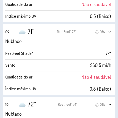
100%
Cobertura de nuvens
Não é saudável
Qualidade do ar
5 milhas
Visibilidade
0.5 (Baixo)
Índice máximo UV
1900 pés
Teto de nuvens
8 mi/h
Rajadas
71°
RealFeel® 72°
09
0%
83%
Humidade
Nublado
64° F
Ponto de orvalho
72°
RealFeel Shade™
1 (Escuro)
AccuLumen Brightness Index™
SSO 5 mi/h
Vento
100%
Cobertura de nuvens
Não é saudável
Qualidade do ar
5 milhas
Visibilidade
0.8 (Baixo)
Índice máximo UV
1900 pés
Teto de nuvens
7 mi/h
Rajadas
72°
RealFeel® 74°
10
0%
77%
Humidade
Nublado