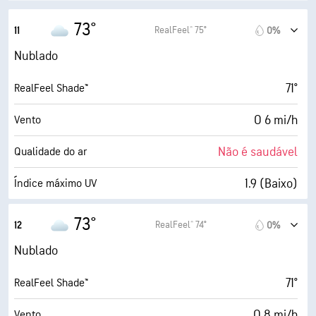
1900 pés
Teto de nuvens
73°
RealFeel® 75°
11
0%
Nublado
71°
RealFeel Shade™
O 6 mi/h
Vento
Não é saudável
Qualidade do ar
1.9 (Baixo)
Índice máximo UV
9 mi/h
Rajadas
73°
RealFeel® 74°
12
0%
72%
Humidade
Nublado
63° F
Ponto de orvalho
71°
RealFeel Shade™
1 (Escuro)
AccuLumen Brightness Index™
O 8 mi/h
Vento