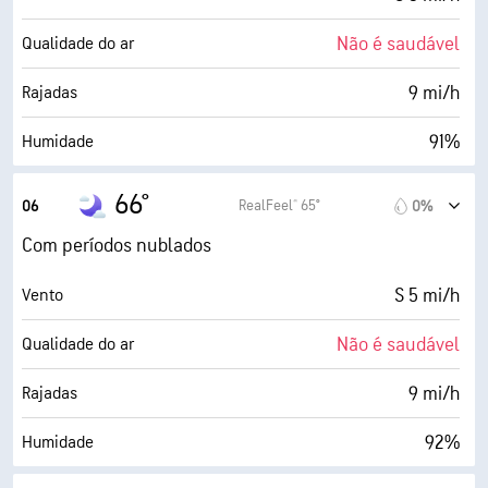
Não é saudável
Qualidade do ar
9 mi/h
Rajadas
91%
Humidade
64° F
Ponto de orvalho
66°
RealFeel® 65°
06
0%
0 (Escuro)
AccuLumen Brightness Index™
Com períodos nublados
46%
Cobertura de nuvens
S 5 mi/h
Vento
5 milhas
Visibilidade
Não é saudável
Qualidade do ar
30000 pés
Teto de nuvens
9 mi/h
Rajadas
92%
Humidade