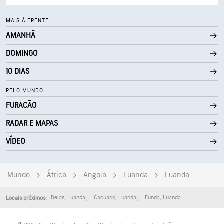
63° F
Ponto de orvalho
MAIS À FRENTE
AMANHÃ
0 (Escuro)
AccuLumen Brightness Index™
DOMINGO
60%
Cobertura de nuvens
10 DIAS
5 milhas
Visibilidade
PELO MUNDO
FURACÃO
1900 pés
Teto de nuvens
RADAR E MAPAS
VÍDEO
Mundo
África
Angola
Luanda
Luanda
Belas
,
Luanda
Cacuaco
,
Luanda
Funda
,
Luanda
Locais próximos: