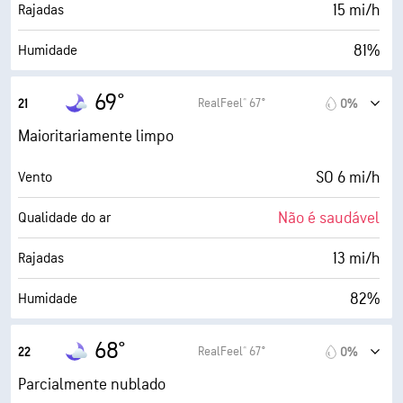
30000 pés
Teto de nuvens
15 mi/h
Rajadas
81%
Humidade
63° F
Ponto de orvalho
69°
RealFeel® 67°
21
0%
0 (Escuro)
AccuLumen Brightness Index™
Maioritariamente limpo
16%
Cobertura de nuvens
SO 6 mi/h
Vento
5 milhas
Visibilidade
Não é saudável
Qualidade do ar
30000 pés
Teto de nuvens
13 mi/h
Rajadas
82%
Humidade
63° F
Ponto de orvalho
68°
RealFeel® 67°
22
0%
0 (Escuro)
AccuLumen Brightness Index™
Parcialmente nublado