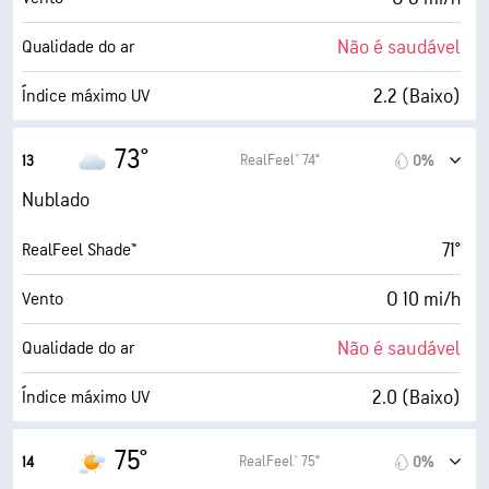
99%
Cobertura de nuvens
Não é saudável
Qualidade do ar
5 milhas
Visibilidade
2.2 (Baixo)
Índice máximo UV
1900 pés
Teto de nuvens
10 mi/h
Rajadas
73°
RealFeel® 74°
13
0%
74%
Humidade
Nublado
64° F
Ponto de orvalho
71°
RealFeel Shade™
1 (Escuro)
AccuLumen Brightness Index™
O 10 mi/h
Vento
98%
Cobertura de nuvens
Não é saudável
Qualidade do ar
5 milhas
Visibilidade
2.0 (Baixo)
Índice máximo UV
1900 pés
Teto de nuvens
13 mi/h
Rajadas
75°
RealFeel® 75°
14
0%