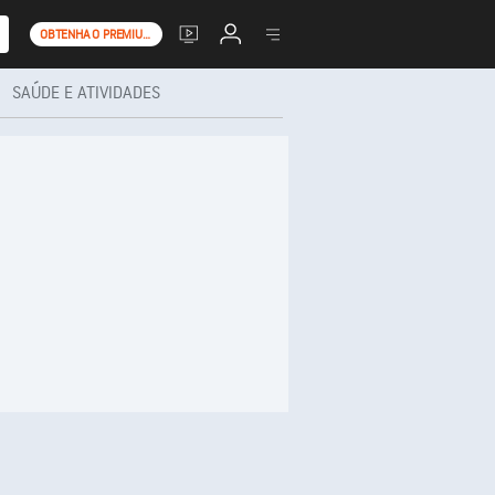
OBTENHA O PREMIUM+
SAÚDE E ATIVIDADES