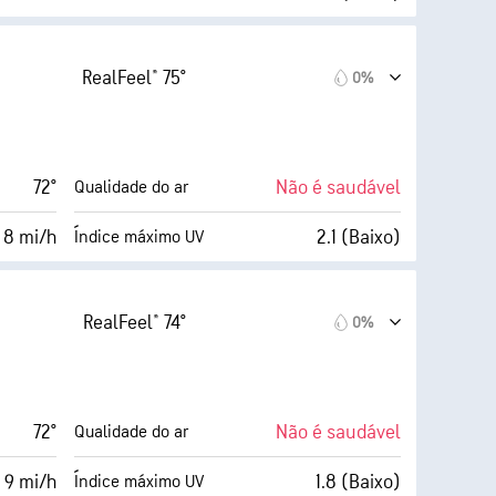
AccuLumen Brightness Index™
14 mi/h
99%
Cobertura de nuvens
RealFeel® 75°
0%
73%
5 milhas
Visibilidade
64° F
1900 pés
Teto de nuvens
72°
Não é saudável
Qualidade do ar
(Escuro)
 8 mi/h
2.1 (Baixo)
Índice máximo UV
AccuLumen Brightness Index™
15 mi/h
99%
Cobertura de nuvens
RealFeel® 74°
0%
72%
5 milhas
Visibilidade
64° F
1900 pés
Teto de nuvens
72°
Não é saudável
Qualidade do ar
(Escuro)
 9 mi/h
1.8 (Baixo)
Índice máximo UV