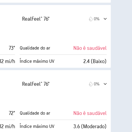
AccuLumen Brightness Index™
16 mi/h
99%
Cobertura de nuvens
RealFeel® 76°
0%
68%
5 milhas
Visibilidade
63° F
1900 pés
Teto de nuvens
73°
Não é saudável
Qualidade do ar
(Escuro)
12 mi/h
2.4 (Baixo)
Índice máximo UV
AccuLumen Brightness Index™
18 mi/h
66%
Cobertura de nuvens
RealFeel® 76°
0%
64%
5 milhas
Visibilidade
63° F
1800 pés
Teto de nuvens
72°
Não é saudável
Qualidade do ar
(Médio)
12 mi/h
3.6 (Moderado)
Índice máximo UV