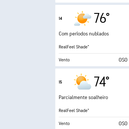
Rajadas
76°
14
Humidade
Com períodos nublados
Ponto de orvalho
RealFeel Shade™
1 
OSO 
Vento
Rajadas
74°
15
Humidade
Parcialmente soalheiro
Ponto de orvalho
RealFeel Shade™
6 
OSO 
Vento