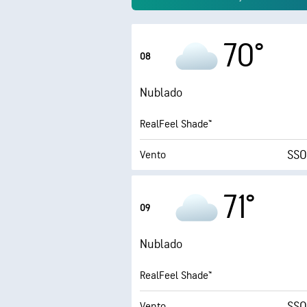
70°
08
Nublado
RealFeel Shade™
SSO
Vento
Rajadas
71°
09
Humidade
Nublado
Ponto de orvalho
RealFeel Shade™
1 
SSO
Vento