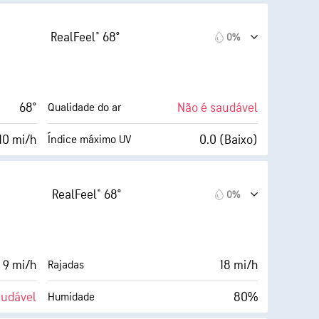
AccuLumen Brightness Index™
21 mi/h
1%
Cobertura de nuvens
RealFeel® 68°
0%
74%
5 milhas
Visibilidade
64° F
30000 pés
Teto de nuvens
68°
Não é saudável
Qualidade do ar
(Médio)
10 mi/h
0.0 (Baixo)
Índice máximo UV
AccuLumen Brightness Index™
20 mi/h
0%
Cobertura de nuvens
RealFeel® 68°
0%
77%
5 milhas
Visibilidade
63° F
30000 pés
Teto de nuvens
 9 mi/h
18 mi/h
Rajadas
Escuro)
audável
80%
Humidade
Cobertura de nuvens