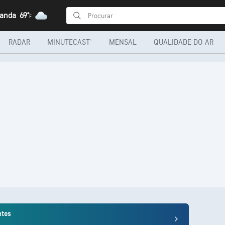
uanda
69°
F
RADAR
MINUTECAST®
MENSAL
QUALIDADE DO AR
ntes