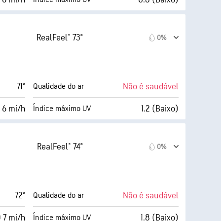
AccuLumen Brightness Index™
12 mi/h
100%
Cobertura de nuvens
RealFeel® 73°
0%
78%
5 milhas
Visibilidade
64° F
1900 pés
Teto de nuvens
71°
Não é saudável
Qualidade do ar
(Escuro)
 6 mi/h
1.2 (Baixo)
Índice máximo UV
AccuLumen Brightness Index™
13 mi/h
100%
Cobertura de nuvens
RealFeel® 74°
0%
74%
5 milhas
Visibilidade
64° F
1900 pés
Teto de nuvens
72°
Não é saudável
Qualidade do ar
(Escuro)
 7 mi/h
1.8 (Baixo)
Índice máximo UV