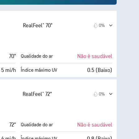
RealFeel® 70°
0%
70°
Não é saudável
Qualidade do ar
 5 mi/h
0.5 (Baixo)
Índice máximo UV
AccuLumen Brightness Index™
12 mi/h
100%
Cobertura de nuvens
RealFeel® 72°
0%
83%
5 milhas
Visibilidade
64° F
1900 pés
Teto de nuvens
72°
Não é saudável
Qualidade do ar
(Escuro)
 6 mi/h
0.8 (Baixo)
Índice máximo UV