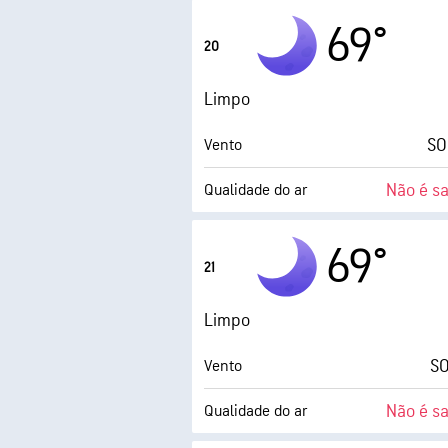
Ponto de orvalho
69°
20
0 (
AccuLumen Brightness Index™
Limpo
SO
Vento
Não é s
Qualidade do ar
Ponto de orvalho
69°
21
0 (
AccuLumen Brightness Index™
Limpo
SO
Vento
Não é s
Qualidade do ar