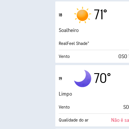
Rajadas
71°
18
Humidade
Soalheiro
Ponto de orvalho
RealFeel Shade™
5 
OSO 
Vento
Rajadas
70°
19
Humidade
Limpo
Ponto de orvalho
SO
Vento
0 (
Não é s
Qualidade do ar