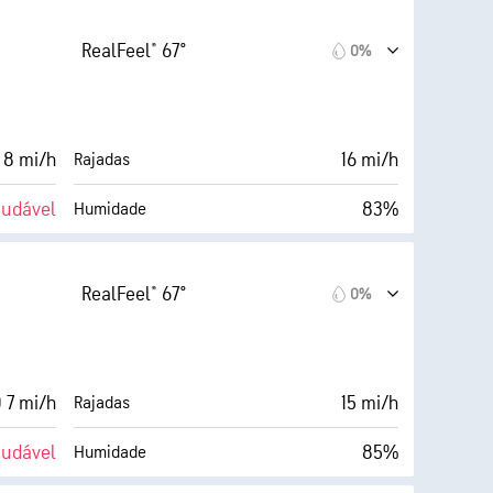
63° F
5 milhas
Visibilidade
RealFeel® 67°
0%
Escuro)
30000 pés
Teto de nuvens
0%
 8 mi/h
16 mi/h
Rajadas
audável
83%
Humidade
Cobertura de nuvens
64° F
5 milhas
Visibilidade
RealFeel® 67°
0%
Escuro)
30000 pés
Teto de nuvens
1%
 7 mi/h
15 mi/h
Rajadas
audável
85%
Humidade
Cobertura de nuvens