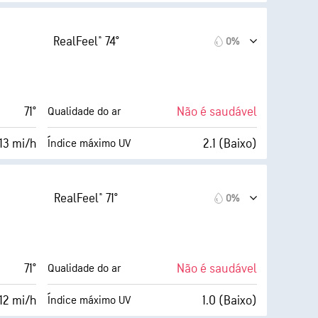
claro)
Index™
20 mi/h
34%
Cobertura de nuvens
RealFeel® 74°
0%
69%
5 milhas
Visibilidade
64° F
30000 pés
Teto de nuvens
71°
Não é saudável
Qualidade do ar
 (Muito
13 mi/h
2.1 (Baixo)
Índice máximo UV
claro)
Index™
22 mi/h
1%
Cobertura de nuvens
RealFeel® 71°
0%
74%
5 milhas
Visibilidade
65° F
30000 pés
Teto de nuvens
71°
Não é saudável
Qualidade do ar
 (Muito
12 mi/h
1.0 (Baixo)
Índice máximo UV