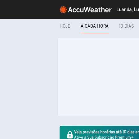
Luanda, L
HOJE
A CADA HORA
10 DIAS
Veja previsões horárias até 10 dias a
Ative a Sua Subscrição Premium+