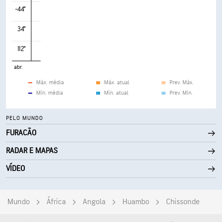
-44°
34°
112°
abr.
Máx. média
Máx. atual
Prev. Máx.
Mín. média
Mín. atual
Prev. Mín.
PELO MUNDO
FURACÃO
RADAR E MAPAS
VÍDEO
Mundo
África
Angola
Huambo
Chissonde