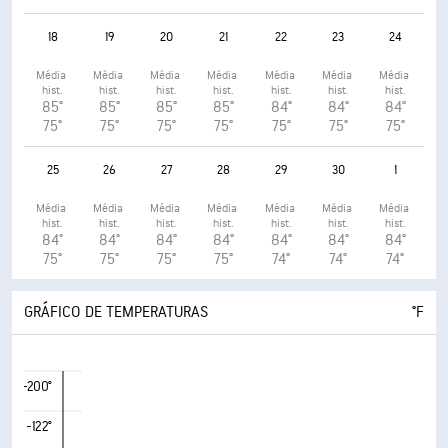
18
19
20
21
22
23
24
Média 
Média 
Média 
Média 
Média 
Média 
Média 
hist.
hist.
hist.
hist.
hist.
hist.
hist.
85°
85°
85°
85°
84°
84°
84°
75°
75°
75°
75°
75°
75°
75°
25
26
27
28
29
30
1
Média 
Média 
Média 
Média 
Média 
Média 
Média 
hist.
hist.
hist.
hist.
hist.
hist.
hist.
84°
84°
84°
84°
84°
84°
84°
75°
75°
75°
75°
74°
74°
74°
GRÁFICO DE TEMPERATURAS
°F
-200°
-122°