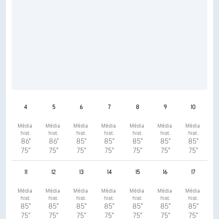
4
5
6
7
8
9
10
Média 
Média 
Média 
Média 
Média 
Média 
Média 
hist.
hist.
hist.
hist.
hist.
hist.
hist.
86°
86°
85°
85°
85°
85°
85°
75°
75°
75°
75°
75°
75°
75°
11
12
13
14
15
16
17
Média 
Média 
Média 
Média 
Média 
Média 
Média 
hist.
hist.
hist.
hist.
hist.
hist.
hist.
85°
85°
85°
85°
85°
85°
85°
75°
75°
75°
75°
75°
75°
75°