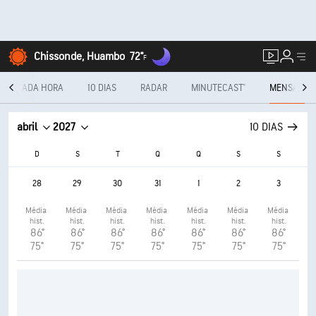
Chissonde, Huambo
72°
F
A CADA HORA
10 DIAS
RADAR
MINUTECAST®
MENSAL
abril
2027
10 DIAS
D
S
T
Q
Q
S
S
28
29
30
31
1
2
3
Média 
Média 
Média 
Média 
Média 
Média 
Média 
hist.
hist.
hist.
hist.
hist.
hist.
hist.
86°
86°
86°
86°
86°
86°
86°
75°
75°
75°
75°
75°
75°
75°