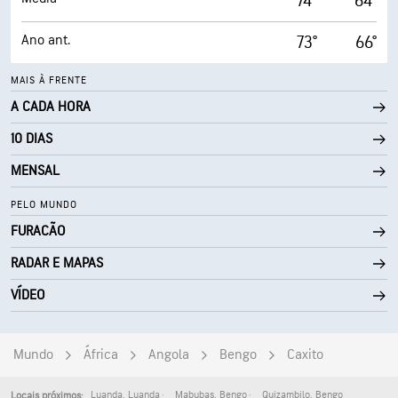
74°
64°
Ano ant.
73°
66°
MAIS À FRENTE
A CADA HORA
10 DIAS
MENSAL
PELO MUNDO
FURACÃO
RADAR E MAPAS
VÍDEO
Mundo
África
Angola
Bengo
Caxito
Luanda
,
Luanda
Mabubas
,
Bengo
Quizambilo
,
Bengo
Locais próximos: