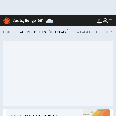
Caxito, Bengo
68°
F
HOJE
RASTREIO DE FURACÕES LOCAIS
A CADA HORA
10 DIA
Riscos pessoais e materiais