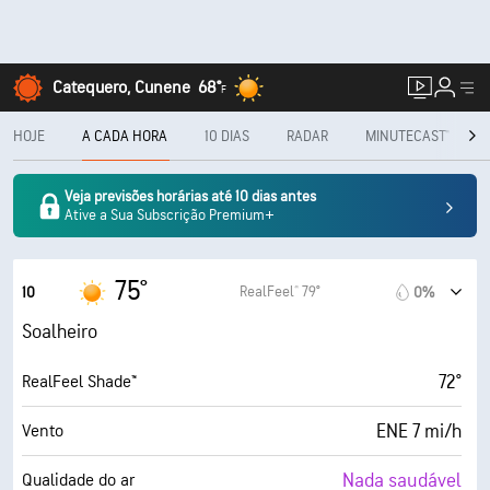
Catequero, Cunene
68°
F
HOJE
A CADA HORA
10 DIAS
RADAR
MINUTECAST®
Veja previsões horárias até 10 dias antes
Ative a Sua Subscrição Premium+
75°
RealFeel® 79°
10
0%
Soalheiro
72°
RealFeel Shade™
ENE 7 mi/h
Vento
Nada saudável
Qualidade do ar