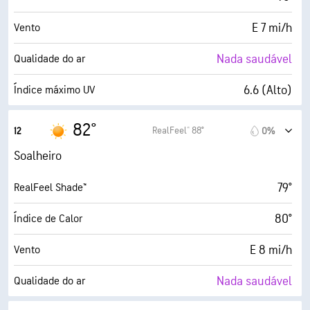
E 7 mi/h
Vento
Nada saudável
Qualidade do ar
6.6 (Alto)
Índice máximo UV
16 mi/h
Rajadas
82°
RealFeel® 88°
12
0%
15%
Humidade
Soalheiro
27° F
Ponto de orvalho
79°
RealFeel Shade™
10 (Muito claro)
AccuLumen Brightness Index™
80°
Índice de Calor
0%
Cobertura de nuvens
E 8 mi/h
Vento
8 milhas
Visibilidade
Nada saudável
Qualidade do ar
30000 pés
Teto de nuvens