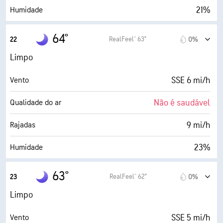
21%
Humidade
26° F
Ponto de orvalho
64°
RealFeel® 63°
22
0%
0 (Escuro)
AccuLumen Brightness Index™
Limpo
0%
Cobertura de nuvens
SSE 6 mi/h
Vento
8 milhas
Visibilidade
Não é saudável
Qualidade do ar
30000 pés
Teto de nuvens
9 mi/h
Rajadas
23%
Humidade
26° F
Ponto de orvalho
63°
RealFeel® 62°
23
0%
0 (Escuro)
AccuLumen Brightness Index™
Limpo
0%
Cobertura de nuvens
SSE 5 mi/h
Vento