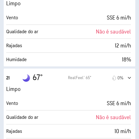
0 (Escuro)
AccuLumen Brightness Index™
Limpo
0%
Cobertura de nuvens
SSE 6 mi/h
Vento
8 milhas
Visibilidade
Não é saudável
Qualidade do ar
30000 pés
Teto de nuvens
12 mi/h
Rajadas
18%
Humidade
25° F
Ponto de orvalho
67°
RealFeel® 65°
21
0%
0 (Escuro)
AccuLumen Brightness Index™
Limpo
0%
Cobertura de nuvens
SSE 6 mi/h
Vento
8 milhas
Visibilidade
Não é saudável
Qualidade do ar
30000 pés
Teto de nuvens
10 mi/h
Rajadas