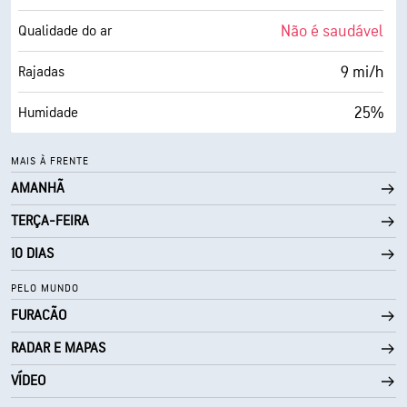
8 milhas
Visibilidade
Não é saudável
Qualidade do ar
30000 pés
Teto de nuvens
9 mi/h
Rajadas
25%
Humidade
26° F
Ponto de orvalho
MAIS À FRENTE
AMANHÃ
0 (Escuro)
AccuLumen Brightness Index™
TERÇA-FEIRA
0%
Cobertura de nuvens
10 DIAS
8 milhas
Visibilidade
PELO MUNDO
FURACÃO
30000 pés
Teto de nuvens
RADAR E MAPAS
VÍDEO