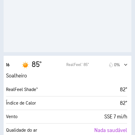
11%
Humidade
26° F
Ponto de orvalho
10 (Muito claro)
AccuLumen Brightness Index™
0%
Cobertura de nuvens
8 milhas
Visibilidade
85°
RealFeel® 85°
16
0%
30000 pés
Teto de nuvens
Soalheiro
82°
RealFeel Shade™
82°
Índice de Calor
SSE 7 mi/h
Vento
Nada saudável
Qualidade do ar