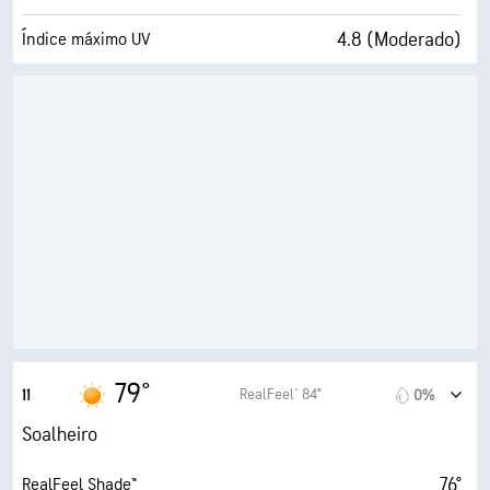
4.8 (Moderado)
Índice máximo UV
15 mi/h
Rajadas
18%
Humidade
28° F
Ponto de orvalho
10 (Muito claro)
AccuLumen Brightness Index™
0%
Cobertura de nuvens
8 milhas
Visibilidade
30000 pés
Teto de nuvens
79°
RealFeel® 84°
11
0%
Soalheiro
76°
RealFeel Shade™