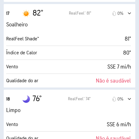
2.0 (Baixo)
Índice máximo UV
82°
RealFeel® 81°
17
0%
16 mi/h
Rajadas
Soalheiro
11%
Humidade
81°
RealFeel Shade™
25° F
Ponto de orvalho
80°
Índice de Calor
10 (Muito claro)
AccuLumen Brightness Index™
SSE 7 mi/h
Vento
0%
Cobertura de nuvens
Não é saudável
Qualidade do ar
8 milhas
Visibilidade
0.8 (Baixo)
Índice máximo UV
76°
RealFeel® 74°
18
0%
30000 pés
Teto de nuvens
15 mi/h
Rajadas
Limpo
12%
Humidade
SSE 6 mi/h
Vento
24° F
Ponto de orvalho
Não é saudável
Qualidade do ar