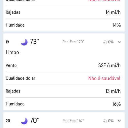
4 (Escuro)
AccuLumen Brightness Index™
14 mi/h
Rajadas
0%
Cobertura de nuvens
14%
Humidade
8 milhas
Visibilidade
24° F
Ponto de orvalho
73°
RealFeel® 70°
19
0%
30000 pés
Teto de nuvens
0 (Escuro)
AccuLumen Brightness Index™
Limpo
0%
Cobertura de nuvens
SSE 6 mi/h
Vento
8 milhas
Visibilidade
Não é saudável
Qualidade do ar
30000 pés
Teto de nuvens
13 mi/h
Rajadas
16%
Humidade
24° F
Ponto de orvalho
70°
RealFeel® 67°
20
0%