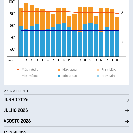
100°
90°
80°
70°
60°
mai.
1
2
3
4
5
6
7
8
9
10
11
12
13
14
15
16
17
18
19
20
21
Máx. média
Máx. atual
Prev. Máx.
Mín. média
Mín. atual
Prev. Mín.
MAIS À FRENTE
JUNHO 2026
JULHO 2026
AGOSTO 2026
PELO MUNDO