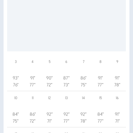
3
4
5
6
7
8
9
93°
91°
90°
87°
86°
91°
91°
76°
77°
72°
73°
75°
77°
78°
10
11
12
13
14
15
16
84°
86°
92°
92°
92°
84°
91°
75°
72°
71°
77°
78°
77°
71°