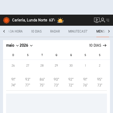
Carieria, Lunda Norte
63°
F
A CADA HORA
10 DIAS
RADAR
MINUTECAST®
MENSAL
maio
2026
10 DIAS
D
S
T
Q
Q
S
S
26
27
28
29
30
1
2
91°
93°
86°
90°
92°
91°
95°
74°
77°
75°
73°
72°
76°
73°