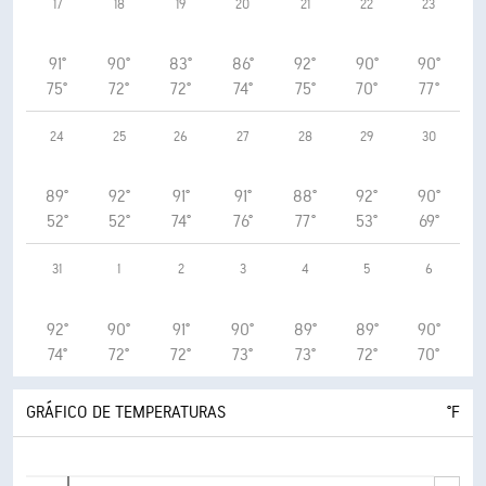
17
18
19
20
21
22
23
91°
90°
83°
86°
92°
90°
90°
75°
72°
72°
74°
75°
70°
77°
24
25
26
27
28
29
30
89°
92°
91°
91°
88°
92°
90°
52°
52°
74°
76°
77°
53°
69°
31
1
2
3
4
5
6
92°
90°
91°
90°
89°
89°
90°
74°
72°
72°
73°
73°
72°
70°
GRÁFICO DE TEMPERATURAS
°F