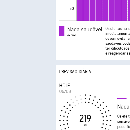
50
Nada saudável
Os efeitos na 
imediatamente 
207 AQI
devem evitar at
saudáveis pode
ter dificuldad
e reagendar as 
PREVISÃO DIÁRIA
HOJE
06/08
Nada
219
Os efei
sensíve
AQI
poderão