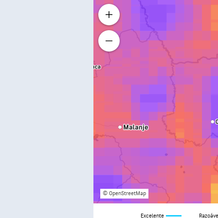
© OpenStreetMap
Excelente
Razoáve