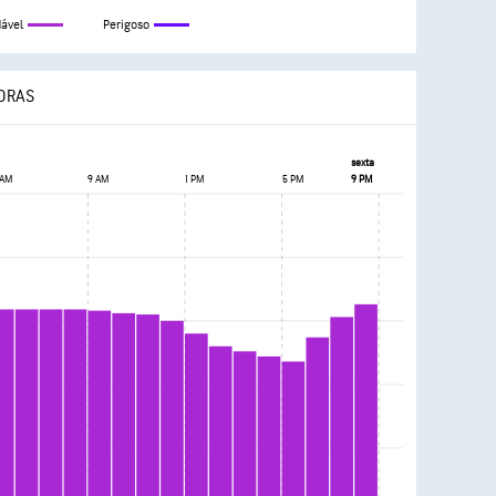
ável
Perigoso
HORAS
sexta
 AM
9 AM
1 PM
5 PM
9 PM