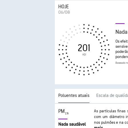
HOJE
06/08
Nada
Os efei
201
sensíve
poderão
AQI
pondere
Baseado no
Poluentes atuais
Escala de qualid
PM
As partículas finas
2.5
com um diâmetro in
nos pulmões e na c
Nada saudável