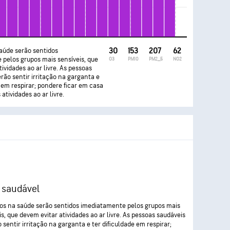
saúde serão sentidos
30
153
207
62
pelos grupos mais sensíveis, que
O3
PM10
PM2_5
NO2
ividades ao ar livre. As pessoas
rão sentir irritação na garganta e
e em respirar; pondere ficar em casa
atividades ao ar livre.
 saudável
tos na saúde serão sentidos imediatamente pelos grupos mais
is, que devem evitar atividades ao ar livre. As pessoas saudáveis
 sentir irritação na garganta e ter dificuldade em respirar;