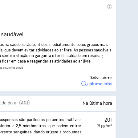
 saudável
tos na saúde serão sentidos imediatamente pelos grupos mais
is, que devem evitar atividades ao ar livre. As pessoas saudáveis
 sentir irritação na garganta e ter dificuldade em respirar;
 ficar em casa e reagendar as atividades ao ar livre.
s poluentes atuais
Saiba mais em
ade do ar (AQI)
Na última hora
201
 suspensas são partículas poluentes inaláveis
ferior a 2,5 micrómetros, que podem entrar
91 µg/m³
orrente sanguínea, dando origem a problemas