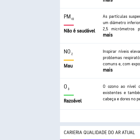
mais
de saúde graves. O
coração. A exposiç
respirar, asma a
PM
As partículas suspe
respiratórias graves.
10
um diâmetro inferio
2,5 micrómetros p
Não é saudável
mais
originando probl
irritações nos olh
respiração e asma
NO
Inspirar níveis ele
excessiva pode levar
2
problemas respiratór
comuns e, com expo
Mau
mais
mais graves, como in
O
O ozono ao nível d
3
existentes e també
cabeça e dores no pe
Razoável
CARIERIA QUALIDADE DO AR ATUAL