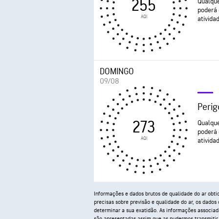
255
Qualque
poderá 
AQI
atividad
DOMINGO
09/08
Perig
273
Qualque
poderá 
AQI
atividad
Informações e dados brutos de qualidade do ar obt
precisas sobre previsão e qualidade do ar, os dados
determinar a sua exatidão. As informações associad
são apresentadas assim que as pudermos transmitir, 