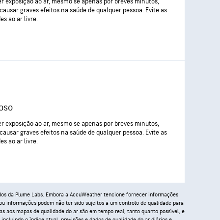
r exposição ao ar, mesmo se apenas por breves minutos,
causar graves efeitos na saúde de qualquer pessoa. Evite as
es ao ar livre.
oso
r exposição ao ar, mesmo se apenas por breves minutos,
causar graves efeitos na saúde de qualquer pessoa. Evite as
es ao ar livre.
idos da Plume Labs. Embora a AccuWeather tencione fornecer informações
 ou informações podem não ter sido sujeitos a um controlo de qualidade para
as aos mapas de qualidade do ar são em tempo real, tanto quanto possível, e
incluindo o índice atual, previsões e dados de qualidade do ar diários e