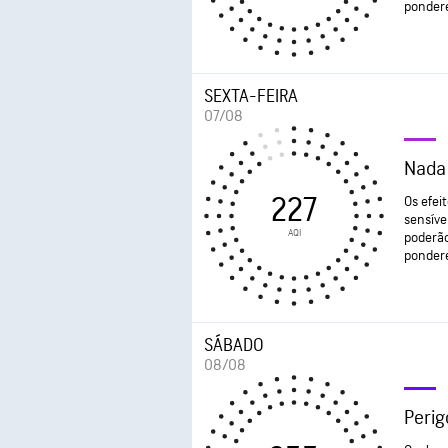
pondere
SEXTA-FEIRA
07/08
Nada
227
Os efei
sensíve
AQI
poderão
pondere
SÁBADO
08/08
Perig