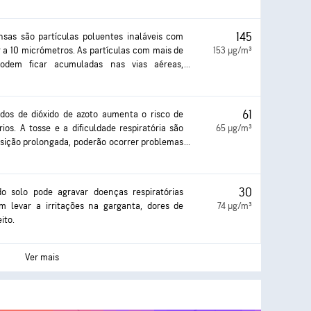
 impacto mais agravado é nos pulmões e no
ão pode resultar em tosse ou dificuldade em
gravada e desenvolvimento de doenças
145
nsas são partículas poluentes inaláveis com
r a 10 micrómetros. As partículas com mais de
153 µg/m³
odem ficar acumuladas nas vias aéreas,
emas de saúde. A exposição pode causar
os e na garganta, tosse ou dificuldades de
 agravado. Uma exposição mais frequente e
61
vados de dióxido de azoto aumenta o risco de
 a consequências mais graves para a saúde.
ios. A tosse e a dificuldade respiratória são
65 µg/m³
sição prolongada, poderão ocorrer problemas
feções respiratórias.
30
o solo pode agravar doenças respiratórias
m levar a irritações na garganta, dores de
74 µg/m³
ito.
Ver mais