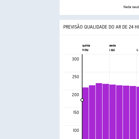
Nada saud
PREVISÃO QUALIDADE DO AR DE 24 
quinta
sexta
9 PM
1 AM
5
300
250
200
150
100