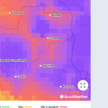
l
Mau
Não é saudável