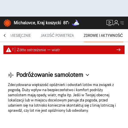
Michalovce, Kraj koszycki
81°
F
®
MIESIĘCZNIE
JAKOŚĆ POWIETRZA
ZDROWIE I AKTYWNOŚĆ
2
Żółte ostrzeżenie — wiatr
Podróżowanie samolotem
Zdecydowana większość opóźnień i odwołań lotów ma związek z
pogodą. Duży wpływ na bezpieczeństwo i komfort podróży
samolotem mają opady, wiatr, mgła itp. Jeśli w Twojej obecnej
lokalizacji lub w miejscu docelowym panuje zła pogoda, przed
udaniem się na lotnisko koniecznie skontaktuj się z linią lotniczą i
sprawdź, czy lot nie jest opóźniony lub odwołany.