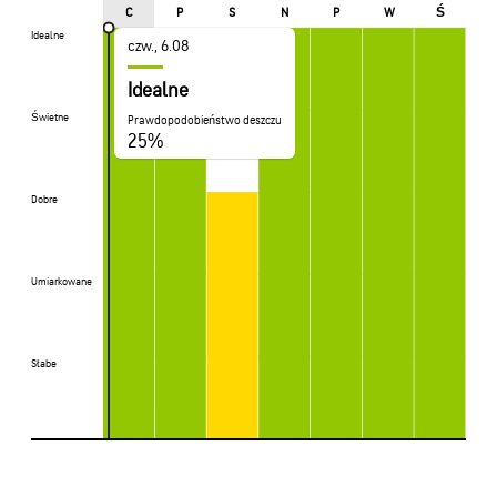
Ś
C
P
S
N
P
W
Idealne
Idealne
czw., 6.08
Idealne
Świetne
Świetne
Prawdopodobieństwo deszczu
25%
Dobre
Dobre
Umiarkowane
Umiarkowane
Słabe
Słabe