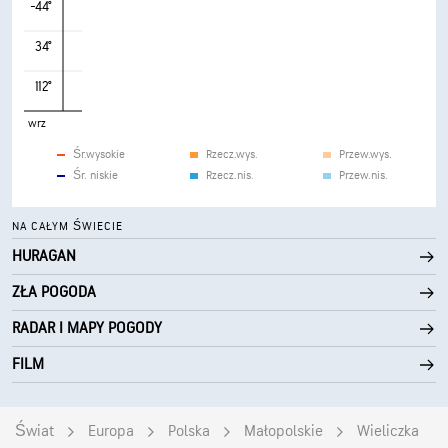
-44°
34°
112°
wrz
Śr.wysokie
Rzecz.wys.
Przew.wys.
Śr. niskie
Rzecz.nis.
Przew.nis.
NA CAŁYM ŚWIECIE
HURAGAN
ZŁA POGODA
RADAR I MAPY POGODY
FILM
Świat
Europa
Polska
Małopolskie
Wieliczka