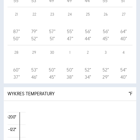
55°
53°
49°
49°
44°
55°
51°
21
22
23
24
25
26
27
87°
79°
57°
55°
56°
56°
64°
50°
52°
51°
47°
44°
45°
40°
28
29
30
1
2
3
4
60°
53°
50°
50°
52°
52°
54°
37°
46°
45°
38°
34°
29°
40°
WYKRES TEMPERATURY
°F
-200°
-122°