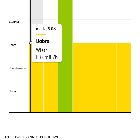
Świetne
Świetne
niedz., 9.08
Dobre
Dobre
Dobre
Wiatr
E 8 mili/h
Umiarkowane
Umiarkowane
Słabe
Słabe
DZISIEJSZE CZYNNIKI POGODOWE