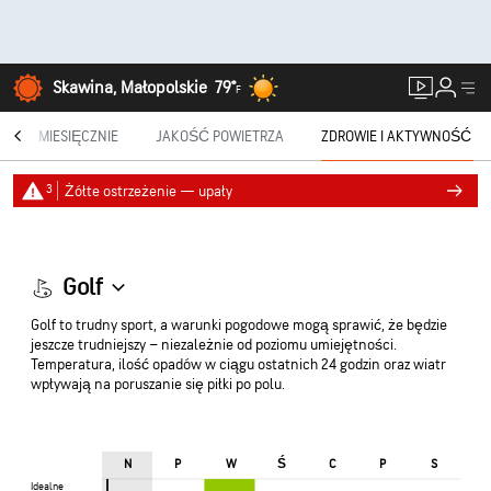
Skawina, Małopolskie
79°
F
®
MIESIĘCZNIE
JAKOŚĆ POWIETRZA
ZDROWIE I AKTYWNOŚĆ
3
Żółte ostrzeżenie — upały
Golf
Golf to trudny sport, a warunki pogodowe mogą sprawić, że będzie
jeszcze trudniejszy – niezależnie od poziomu umiejętności.
Temperatura, ilość opadów w ciągu ostatnich 24 godzin oraz wiatr
wpływają na poruszanie się piłki po polu.
Ś
N
P
W
C
P
S
Idealne
Idealne