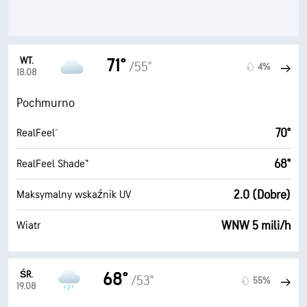
WT.
71°
/55°
4%
18.08
Pochmurno
70°
RealFeel®
68°
RealFeel Shade™
2.0 (Dobre)
Maksymalny wskaźnik UV
WNW 5 mili/h
Wiatr
ŚR.
68°
/53°
55%
19.08