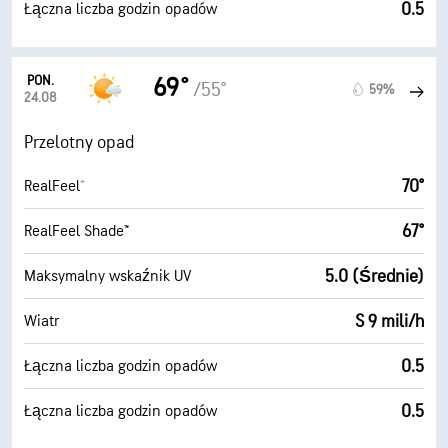
0.5
Łączna liczba godzin opadów
PON.
69°
/55°
59%
24.08
Przelotny opad
70°
RealFeel®
67°
RealFeel Shade™
5.0 (Średnie)
Maksymalny wskaźnik UV
S 9 mili/h
Wiatr
0.5
Łączna liczba godzin opadów
0.5
Łączna liczba godzin opadów