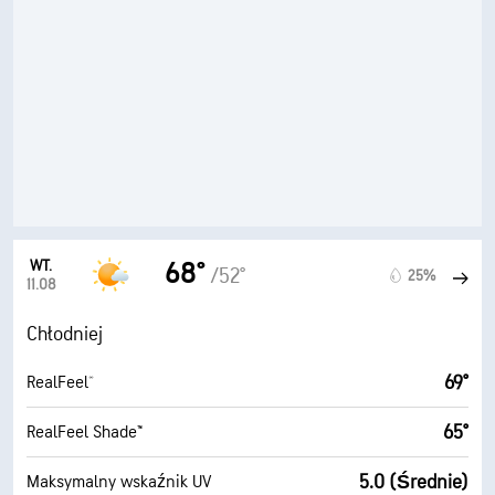
WT.
68°
/52°
25%
11.08
Chłodniej
69°
RealFeel®
65°
RealFeel Shade™
5.0 (Średnie)
Maksymalny wskaźnik UV