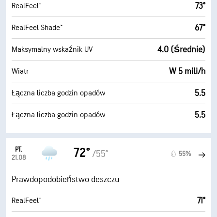
73°
RealFeel®
67°
RealFeel Shade™
4.0 (Średnie)
Maksymalny wskaźnik UV
W 5 mili/h
Wiatr
5.5
Łączna liczba godzin opadów
5.5
Łączna liczba godzin opadów
PT.
72°
/55°
55%
21.08
Prawdopodobieństwo deszczu
71°
RealFeel®