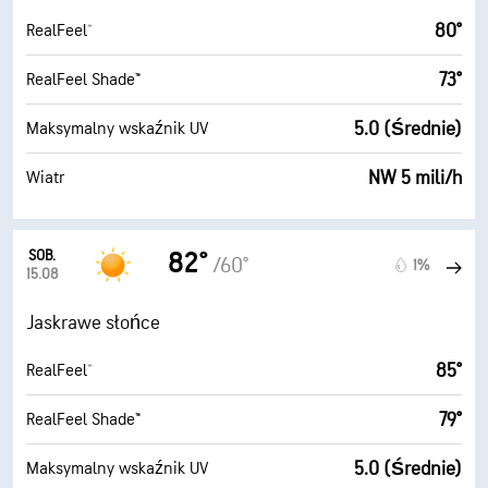
80°
RealFeel®
73°
RealFeel Shade™
5.0 (Średnie)
Maksymalny wskaźnik UV
NW 5 mili/h
Wiatr
SOB.
82°
/60°
1%
15.08
Jaskrawe słońce
85°
RealFeel®
79°
RealFeel Shade™
5.0 (Średnie)
Maksymalny wskaźnik UV