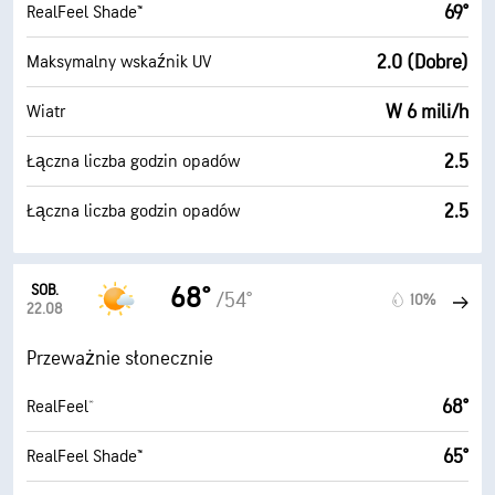
69°
RealFeel Shade™
2.0 (Dobre)
Maksymalny wskaźnik UV
W 6 mili/h
Wiatr
2.5
Łączna liczba godzin opadów
2.5
Łączna liczba godzin opadów
SOB.
68°
/54°
10%
22.08
Przeważnie słonecznie
68°
RealFeel®
65°
RealFeel Shade™