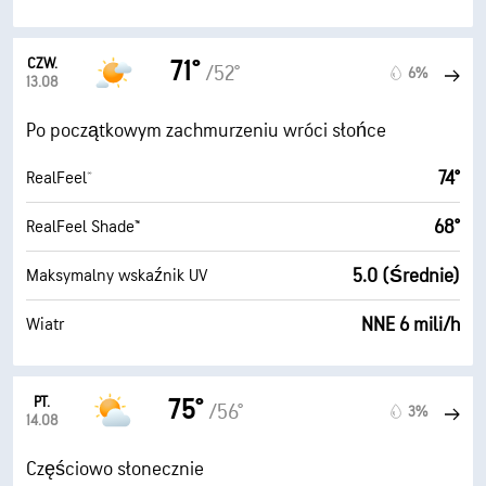
CZW.
71°
/52°
6%
13.08
Po początkowym zachmurzeniu wróci słońce
74°
RealFeel®
68°
RealFeel Shade™
5.0 (Średnie)
Maksymalny wskaźnik UV
NNE 6 mili/h
Wiatr
PT.
75°
/56°
3%
14.08
Częściowo słonecznie