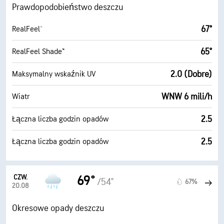
Prawdopodobieństwo deszczu
67°
RealFeel®
65°
RealFeel Shade™
2.0 (Dobre)
Maksymalny wskaźnik UV
WNW 6 mili/h
Wiatr
2.5
Łączna liczba godzin opadów
2.5
Łączna liczba godzin opadów
CZW.
69°
/54°
67%
20.08
Okresowe opady deszczu