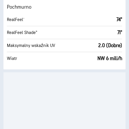
Pochmurno
74°
RealFeel®
71°
RealFeel Shade™
2.0 (Dobre)
Maksymalny wskaźnik UV
NW 6 mili/h
Wiatr