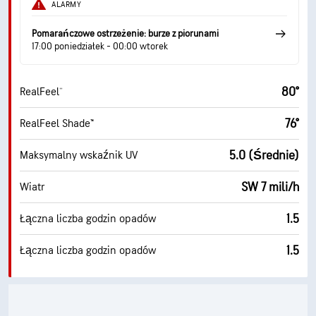
ALARMY
Pomarańczowe ostrzeżenie: burze z piorunami
17:00 poniedziałek - 00:00 wtorek
80°
RealFeel®
76°
RealFeel Shade™
5.0 (Średnie)
Maksymalny wskaźnik UV
SW 7 mili/h
Wiatr
1.5
Łączna liczba godzin opadów
1.5
Łączna liczba godzin opadów