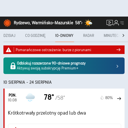
Rydzewo, Warmińsko-Mazurskie
58°
F
DZISIAJ
CO GODZINĘ
10-DNIOWY
RADAR
MINUTECAST®
Pomarańczowe ostrzeżenie: burze z piorunami
Odblokuj rozszerzone 90-dniowe prognozy
Aktywuj swoją subskrypcję Premium+
10 SIERPNIA - 24 SIERPNIA
PON.
78°
/58°
80%
10.08
Krótkotrwały przelotny opad lub dwa