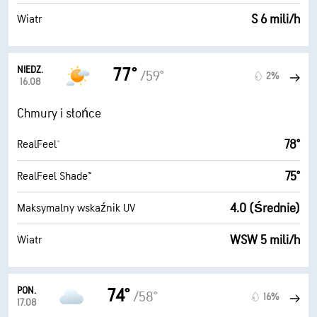
S 6 mili/h
Wiatr
NIEDZ.
77°
/59°
2%
16.08
Chmury i słońce
78°
RealFeel®
75°
RealFeel Shade™
4.0 (Średnie)
Maksymalny wskaźnik UV
WSW 5 mili/h
Wiatr
PON.
74°
/58°
16%
17.08