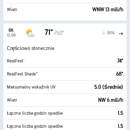
WNW 13 mili/h
Wiatr
ŚR.
71°
/50°
55%
12.08
Częściowo słonecznie
74°
RealFeel®
68°
RealFeel Shade™
5.0 (Średnie)
Maksymalny wskaźnik UV
NW 6 mili/h
Wiatr
1.5
Łączna liczba godzin opadów
1.5
Łączna liczba godzin opadów