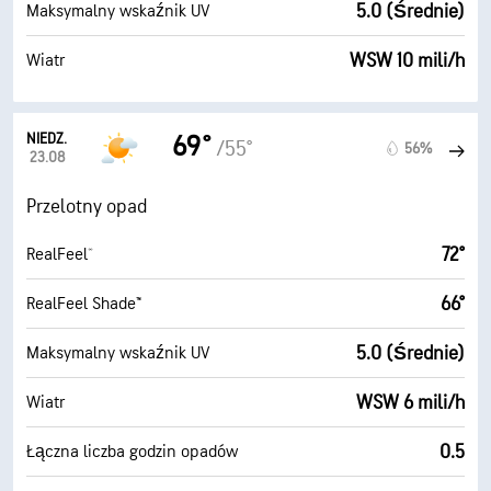
5.0 (Średnie)
Maksymalny wskaźnik UV
WSW 10 mili/h
Wiatr
NIEDZ.
69°
/55°
56%
23.08
Przelotny opad
72°
RealFeel®
66°
RealFeel Shade™
5.0 (Średnie)
Maksymalny wskaźnik UV
WSW 6 mili/h
Wiatr
0.5
Łączna liczba godzin opadów